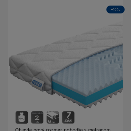
-10%
Objavte nový rozmer pohodlia s matracom