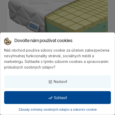
Dovolte nám používat cookies
Náš obchod používa súbory cookie za účelom zabezpečenia
nevyhnutnej funkcionality stránok, sociálnych médií a
marketingu. Súhlasíte s týmito súbormi cookies a spracovaním
príslušných osobných údajov?
Objavte výhody matraca TAMARA ,
navrhnutého špeciálne pre tých, ktorí...
Nastaviť
tune
400 €
done_all
Súhlasiť
Zásady ochrany osobných údajov a súborov cookie
MATRAC KEROL