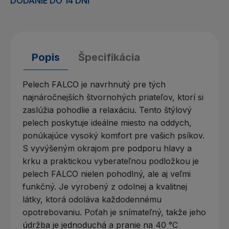
DODANIE DO 14 DNÍ
Popis
Špecifikácia
Pelech FALCO je navrhnutý pre tých
najnáročnejších štvornohých priateľov, ktorí si
zaslúžia pohodlie a relaxáciu. Tento štýlový
pelech poskytuje ideálne miesto na oddych,
ponúkajúce vysoký komfort pre vašich psíkov.
S vyvýšeným okrajom pre podporu hlavy a
krku a praktickou vyberateľnou podložkou je
pelech FALCO nielen pohodlný, ale aj veľmi
funkčný. Je vyrobený z odolnej a kvalitnej
látky, ktorá odoláva každodennému
opotrebovaniu. Poťah je snímateľný, takže jeho
údržba je jednoduchá a pranie na 40 °C