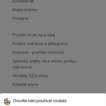
kontaktovať
Mapa stránky
Predajne
Použité stroje na predaj
Poťahy matracov a piktogramy
Doprava - prehľad možností
Spôsoby platby na e-shope purtex-
matrace.sk
Oficiálny CZ e-shop
Dôležité pojmy
Dovolte nám používat cookies