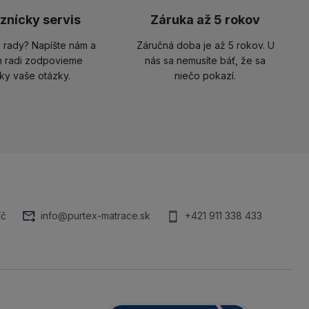
znícky servis
Záruka až 5 rokov
i rady? Napíšte nám a
Záručná doba je až 5 rokov. U
 radi zodpovieme
nás sa nemusíte báť, že sa
ky vaše otázky.
niečo pokazí.
íč
info@purtex-matrace.sk
+421 911 338 433