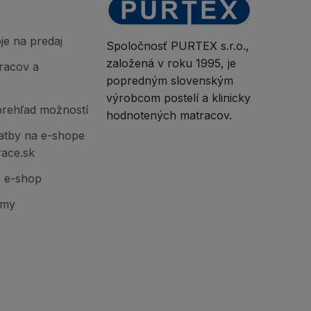
je na predaj
Spoločnosť PURTEX s.r.o.,
založená v roku 1995, je
racov a
popredným slovenským
výrobcom postelí a klinicky
prehľad možností
hodnotených matracov.
atby na e-shope
race.sk
Z e-shop
jmy