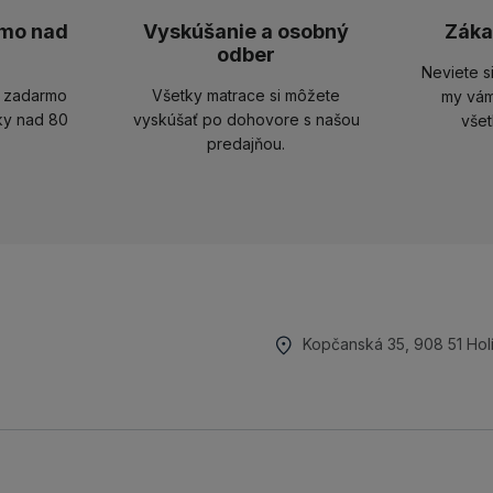
mo nad
Vyskúšanie a osobný
Záka
odber
Neviete s
u zadarmo
Všetky matrace si môžete
my vám
ky nad 80
vyskúšať po dohovore s našou
všet
predajňou.
Kopčanská 35, 908 51 Hol