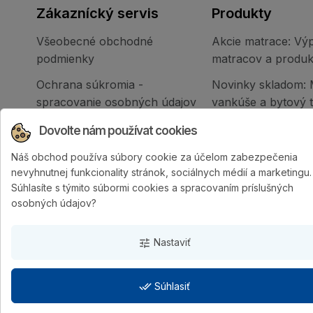
Zákaznícký servis
Produkty
Všeobecné obchodné
Akcie matrace: Výp
podmienky
matracov a produk
Ochrana súkromia -
Novinky skladom: 
spracovanie osobných údajov
vankúše a bytový te
Reklamačný poriadok
Všetky produkty
Dovolte nám používat cookies
internetového obchodu
Náš obchod používa súbory cookie za účelom zabezpečenia
nevyhnutnej funkcionality stránok, sociálnych médií a marketingu.
Súhlasíte s týmito súbormi cookies a spracovaním príslušných
osobných údajov?
Nastaviť
tune
done_all
Súhlasiť
PURTEX s.r.o.
| Vytvorila digitálna agentúra
4WORKS Soluti