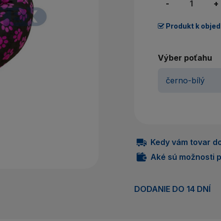
Nem
-
+
Produkt k obje
P
Výber poťahu
Kedy vám tovar do
Aké sú možnosti p
DODANIE DO 14 DNÍ