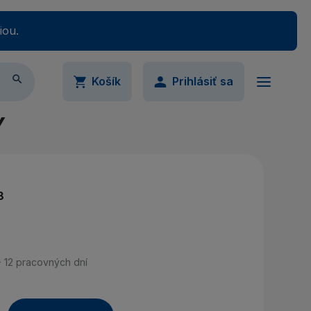
iou.

Košík
Prihlásiť sa
Y
ail
Váš nákupný košík je momentálne prázdny.
Pridajte produkty do košíka.
8
slo
Ukázať
- 12 pracovných dní
imálne 5 znakov
udli ste svoje heslo?