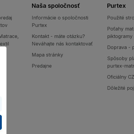
Naša spoločnosť
Purtex
redaj
Informácie o spoločnosti
Použité stro
tov
Purtex
Poťahy mat
Matrace,
Kontakt - máte otázku?
piktogramy
xtil
Neváhajte nás kontaktovať
Doprava - 
Mapa stránky
Spôsoby pl
Predajne
purtex-mat
Oficiálny C
Dôležité po
ons