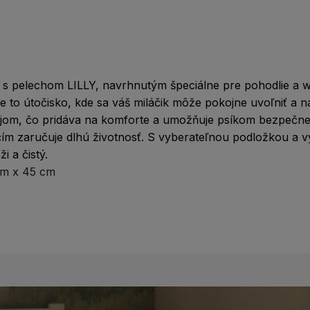
 s pelechom LILLY, navrhnutým špeciálne pre pohodlie a w
 je to útočisko, kde sa váš miláčik môže pokojne uvoľniť a n
jom, čo pridáva na komforte a umožňuje psíkom bezpečne 
 čím zaručuje dlhú životnosť. S vyberateľnou podložkou a v
 a čistý.
cm x 45 cm