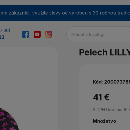
ení zákazníci, využite slevy od výrobcu s 30 ročnou tradíc
17:00)
33
Pelech LILL
E-m
Kód:
20007378
He
41 €
S DPH
Dodanie 10 
Min
Množstvo
Zab