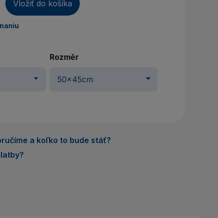
áte účet? Vytvorte si ho
Vložiť do košíka
dnaniu
rihlásiť sa
Rozměr
ručíme a koľko to bude stáť?
latby?