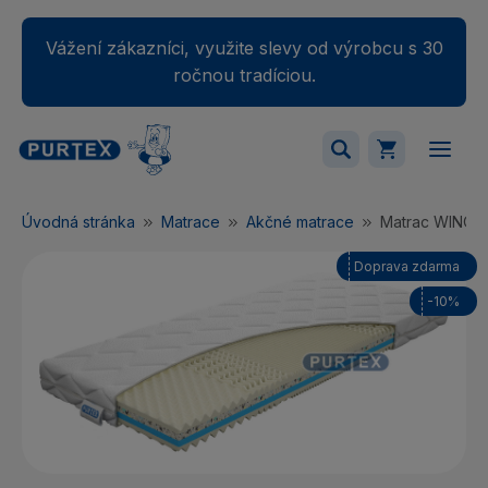
Vážení zákazníci, využite slevy od výrobcu s 30
ročnou tradíciou.
Váš nákupný košík je momentálne prázdny.
Úvodná stránka
Matrace
Akčné matrace
Matrac WINON
Pridajte produkty do košíka.
Doprava zdarma
-10%