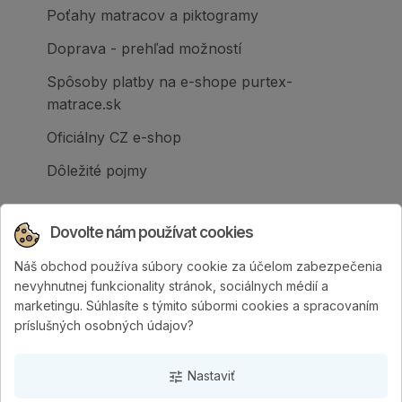
Poťahy matracov a piktogramy
Doprava - prehľad možností
Spôsoby platby na e-shope purtex-
matrace.sk
Oficiálny CZ e-shop
Dôležité pojmy
Dovolte nám používat cookies
Náš obchod používa súbory cookie za účelom zabezpečenia
Spoločnosť PURTEX s.r.o., založená v roku
nevyhnutnej funkcionality stránok, sociálnych médií a
1995, je popredným slovenským výrobcom
marketingu. Súhlasíte s týmito súbormi cookies a spracovaním
postelí a klinicky hodnotených matracov.
príslušných osobných údajov?
Nastaviť
tune