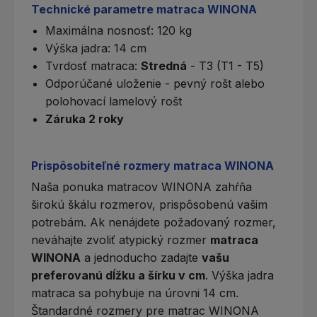
Technické parametre matraca WINONA
Maximálna nosnosť: 120 kg
Výška jadra: 14 cm
Tvrdosť matraca
:
Stredná
- T3 (T1 - T5)
Odporúčané uloženie -
pevný rošt
alebo
polohovací lamelový rošt
Záruka 2 roky
Prispôsobiteľné rozmery matraca WINONA
Naša ponuka matracov WINONA zahŕňa
širokú škálu rozmerov, prispôsobenú vašim
potrebám. Ak nenájdete požadovaný rozmer,
neváhajte zvoliť
atypický rozmer
matraca
WINONA
a jednoducho zadajte
vašu
preferovanú dĺžku a šírku v cm
. Výška jadra
matraca sa pohybuje na úrovni 14 cm.
Štandardné rozmery pre matrac WINONA