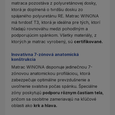
matraca pozostáva z polyuretánovej dosky,
ktorá je doplnená o tvrdšiu dosku zo
spájaného
polyuretánu RE
. Matrac WINONA
má tvrdosť T3, ktorá je ideálna pre tých, ktorí
hľadajú rovnováhu medzi pohodlným a
podporujúcim spánkom. Všetky materiály, z
ktorých je matrac vyrobený, sú
certifikované.
Inovatívna 7-zónová anatomická
konštrukcia
Matrac WINONA disponuje jedinečnou
7-
zónovou anatomickou profiláciou
, ktorá
zabezpečuje optimálne prevzdušnenie a
uvoľnenie svalstva počas spánku. Špeciálne
zóny poskytujú
podporu rôznym častiam tela
,
pričom sa osobitne zameriavajú na kľúčové
oblasti ako
krk a hlava.