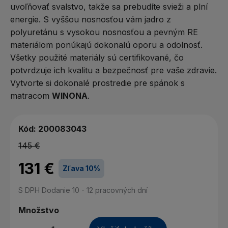
uvoľňovať svalstvo, takže sa prebudíte svieži a plní
energie. S vyššou nosnosťou vám jadro z
polyuretánu s vysokou nosnosťou a pevným RE
materiálom ponúkajú dokonalú oporu a odolnosť.
Všetky použité materiály sú certifikované, čo
potvrdzuje ich kvalitu a bezpečnosť pre vaše zdravie.
Vytvorte si dokonalé prostredie pre spánok s
matracom
WINONA
.
Kód:
200083043
145 €
131 €
Zľava 10%
S DPH
Dodanie 10 - 12 pracovných dní
Množstvo