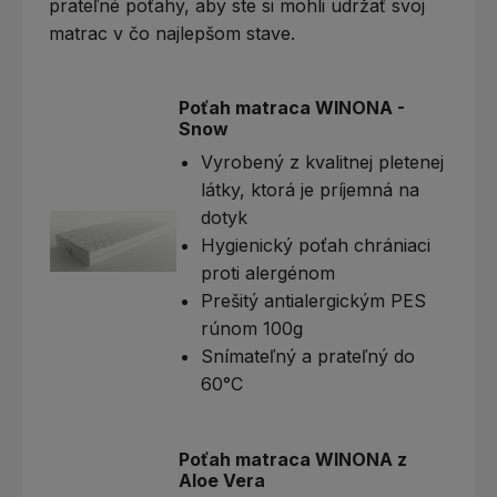
prateľné poťahy, aby ste si mohli udržať svoj
matrac v čo najlepšom stave.
Poťah matraca WINONA -
Snow
Vyrobený z kvalitnej pletenej
látky, ktorá je príjemná na
dotyk
Hygienický poťah chrániaci
proti alergénom
Prešitý antialergickým PES
rúnom 100g
Snímateľný a prateľný do
60°C
Poťah matraca WINONA z
Aloe Vera