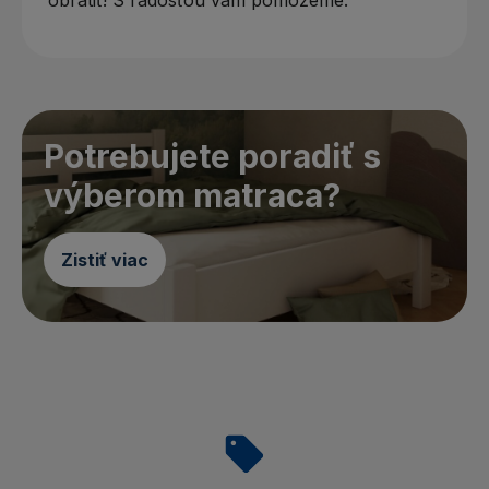
obrátiť! S radosťou vám pomôžeme.
Potrebujete poradiť s
výberom matraca?
Zistiť viac