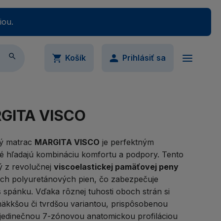
iou.

Košík
Prihlásiť sa
ail
Váš nákupný košík je momentálne prázdny.
GITA VISCO
Pridajte produkty do košíka.
vý matrac
MARGITA VISCO
je perfektným
ré hľadajú kombináciu komfortu a podpory. Tento
slo
ý z revolučnej
viscoelastickej pamäťovej peny
Ukázať
ých polyuretánových pien, čo zabezpečuje
spánku. Vďaka rôznej tuhosti oboch strán si
imálne 5 znakov
äkkšou či tvrdšou variantou, prispôsobenou
udli ste svoje heslo?
 jedinečnou 7-zónovou anatomickou profiláciou