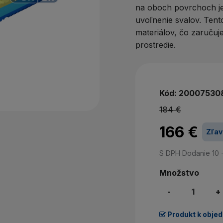
Nem
na oboch povrchoch je
uvoľnenie svalov. Tent
P
materiálov, čo zaručuje
prostredie.
Kód:
20007530
184 €
166 €
Zľav
S DPH
Dodanie 10 
Množstvo
-
+
Produkt k obje