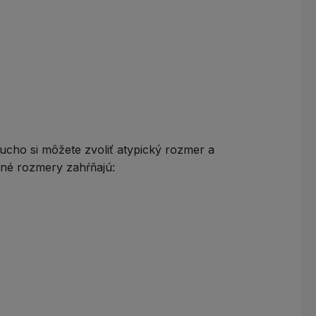
ucho si môžete zvoliť
atypický rozmer
a
dné rozmery zahŕňajú: