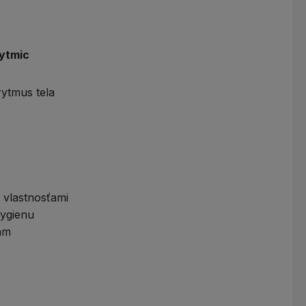
rytmic
rytmus tela
i vlastnosťami
hygienu
iam