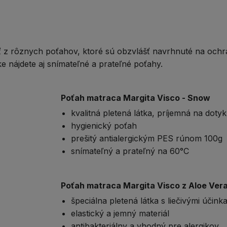
 z rôznych poťahov, ktoré sú obzvlášť navrhnuté na ochra
e nájdete aj snímateľné a prateľné poťahy.
Poťah matraca Margita Visco - Snow
kvalitná pletená látka, príjemná na dotyk
hygienický poťah
prešitý antialergickým PES rúnom 100g
snímateľný a prateľný na 60°C
Poťah matraca Margita Visco z Aloe Ver
špeciálna pletená látka s liečivými účink
elastický a jemný materiál
antibakteriálny a vhodný pre alergikov