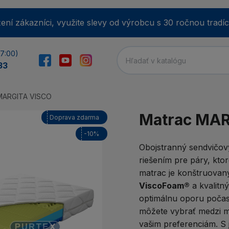
ení zákazníci, využite slevy od výrobcu s 30 ročnou tradíc
17:00)
33
MARGITA VISCO
E-m
Matrac MAR
Doprava zdarma
-10%
Obojstranný sendvičo
riešením pre páry, kto
He
matrac je konštruovan
ViscoFoam®
a kvalitn
optimálnu oporu počas 
Min
môžete vybrať medzi m
Zab
vašim preferenciám. S