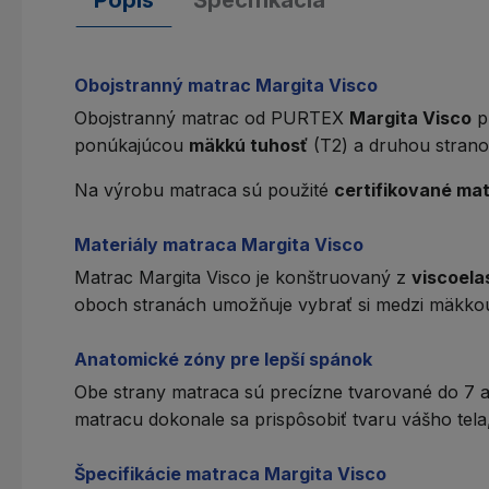
Obojstranný matrac Margita Visco
Obojstranný
matrac od PURTEX
Margita Visco
pr
ponúkajúcou
mäkkú tuhosť
(T2) a druhou stran
Na výrobu matraca sú použité
certifikované mat
Materiály matraca Margita Visco
Matrac Margita Visco je konštruovaný z
viscoela
oboch stranách umožňuje vybrať si medzi mäkkou
Anatomické zóny pre lepší spánok
Obe strany matraca sú precízne tvarované do
7 
matracu dokonale sa prispôsobiť tvaru vášho tela
Špecifikácie matraca Margita Visco