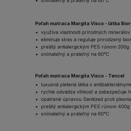
snímateľný a prateľný na 60°C
Poťah matraca Margita Visco - látka Bio
využíva vlastnosti prírodných minerálov
eliminuje stres a reguluje prirodzený bio
prešitý antialergickým PES rúnom 200g
snímateľný a prateľný na 60°C
Poťah matraca Margita Visco - Tencel
luxusná pletená látka s antibakteriálnym
rychle odvádza vlhkosť a zabezpečuje 
opatrené úpravou Sanitized proti plesn
prešitý antialergickým PES rúnom 400g
snímateľný a prateľný na 60°C