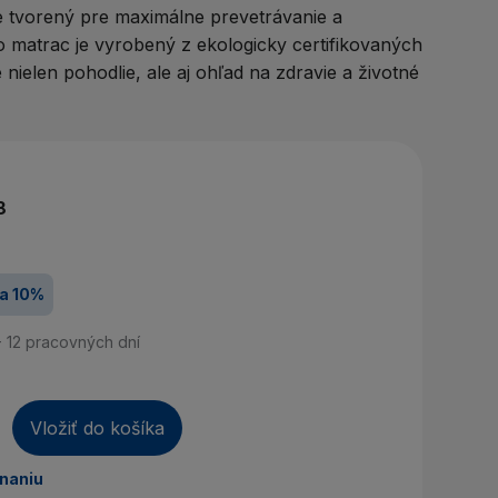
áte účet? Vytvorte si ho
 tvorený pre maximálne prevetrávanie a
o matrac je vyrobený z ekologicky certifikovaných
rihlásiť sa
 nielen pohodlie, ale aj ohľad na zdravie a životné
8
a 10%
- 12 pracovných dní
Vložiť do košíka
dnaniu