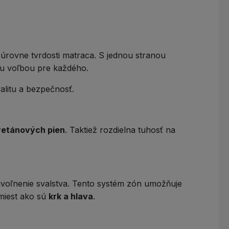
e úrovne
tvrdosti matraca
. S jednou stranou
ou voľbou pre každého.
valitu a bezpečnosť.
retánových pien
. Taktiež rozdielna tuhosť na
 uvoľnenie svalstva. Tento systém zón umožňuje
 miest ako sú
krk a hlava
.