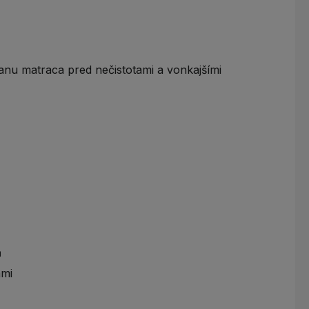
nu matraca pred nečistotami a vonkajšími
a
ami