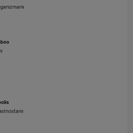
rganizmami
mboo
mi
olis
astnosťami