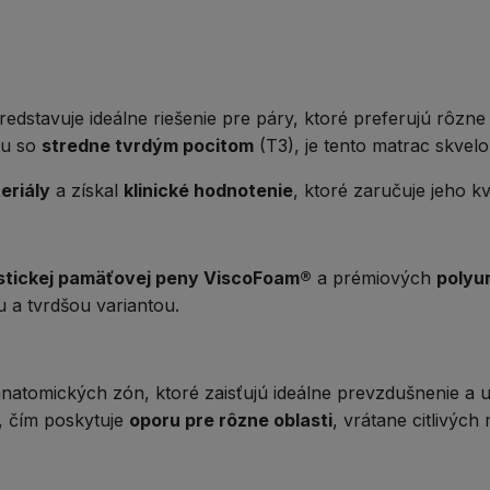
edstavuje ideálne riešenie pre páry, ktoré preferujú rôzn
ou so
stredne tvrdým pocitom
(T3), je tento matrac skvel
eriály
a získal
klinické hodnotenie
, ktoré zaručuje jeho k
stickej pamäťovej peny ViscoFoam®
a prémiových
polyu
 a tvrdšou variantou.
anatomických zón
, ktoré zaisťujú ideálne prevzdušnenie a
, čím poskytuje
oporu pre rôzne oblasti
, vrátane citlivých