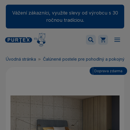
Vážení zákazníci, využite slevy od výrobcu s 30
ročnou tradíciou.
Váš nákupný košík je momentálne prázdny.
Úvodná stránka
Čalúnené postele pre pohodlný a pokojný s
Pridajte produkty do košíka.
Doprava zdarma