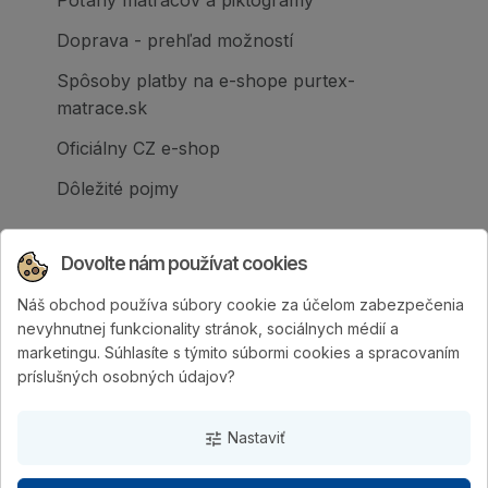
Poťahy matracov a piktogramy
Doprava - prehľad možností
Spôsoby platby na e-shope purtex-
matrace.sk
Oficiálny CZ e-shop
Dôležité pojmy
Dovolte nám používat cookies
Náš obchod používa súbory cookie za účelom zabezpečenia
Spoločnosť PURTEX s.r.o., založená v roku
nevyhnutnej funkcionality stránok, sociálnych médií a
1995, je popredným slovenským výrobcom
marketingu. Súhlasíte s týmito súbormi cookies a spracovaním
postelí a klinicky hodnotených matracov.
príslušných osobných údajov?
Nastaviť
tune