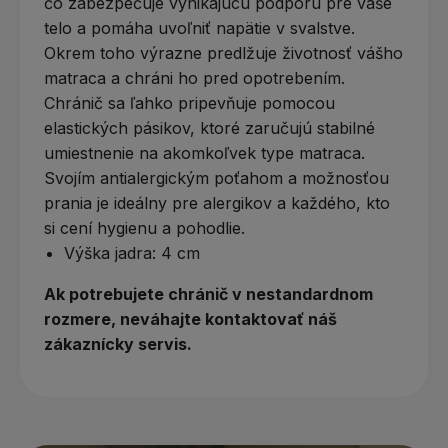
čo zabezpečuje vynikajúcu podporu pre vaše
telo a pomáha uvoľniť napätie v svalstve.
Okrem toho výrazne predlžuje životnosť vášho
matraca a chráni ho pred opotrebením.
Chránič sa ľahko pripevňuje pomocou
elastických pásikov, ktoré zaručujú stabilné
umiestnenie na akomkoľvek type matraca.
Svojím antialergickým poťahom a možnosťou
prania je ideálny pre alergikov a každého, kto
si cení hygienu a pohodlie.
Výška jadra: 4 cm
Ak potrebujete
chránič
v
nestandardnom
rozmere
,
neváhajte
kontaktovať
náš
zákaznícky servis
.