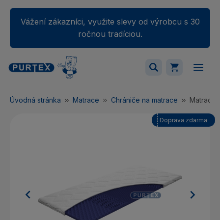
Vážení zákazníci, využite slevy od výrobcu s 30
ročnou tradíciou.
Váš nákupný košík je momentálne prázdny.
Úvodná stránka
Matrace
Chrániče na matrace
Matraco
Pridajte produkty do košíka.
Doprava zdarma

