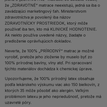
že „ZDRAVOTNÉ“ matrace neexistujú, jedná sa iba o
zavádzajúci marketingový ťah. Ministerstvom
zdravotníctva je povolený iba názov
ZDRAVOTNÍCKY PROSTRIEDOK, ktorý môže
používať iba ten, kto má KLINICKÉ HODNOTENIE.
Ak niekto používa uvedené názvy, žiadajte o
predloženie oprávňujúcich dokladov.
Neverte, že 100% „PRÍRODNÝ“ matrac je možné
vyrobiť, pretože jeho zloženie by muselo byť zo
100% prírodnej bavlny, vlny atď. Pri spracovaní
týchto materiálov dochádza k chemickej úprave.
Upozorňujeme, že 100% prírodný latex obsahuje
podľa lekárskeho výskumu viac ako 150 bielkovín, z
ktorých 35 môže pôsobiť ako alergén. Veľkým
problémom latexu je jeho nepriedušnosť, pretože má
uzavreté póry.