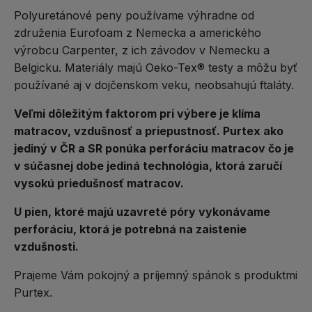
Polyuretánové peny používame výhradne od
združenia Eurofoam z Nemecka a amerického
výrobcu Carpenter, z ich závodov v Nemecku a
Belgicku. Materiály majú Oeko-Tex® testy a môžu byť
používané aj v dojčenskom veku, neobsahujú ftaláty.
Veľmi dôležitým faktorom pri výbere je klíma
matracov, vzdušnosť a priepustnosť. Purtex ako
jediný v ČR a SR ponúka perforáciu matracov čo je
v súčasnej dobe jediná technológia, ktorá zaručí
vysokú priedušnosť matracov.
U pien, ktoré majú uzavreté póry vykonávame
perforáciu, ktorá je potrebná na zaistenie
vzdušnosti.
Prajeme Vám pokojný a príjemný spánok s produktmi
Purtex.