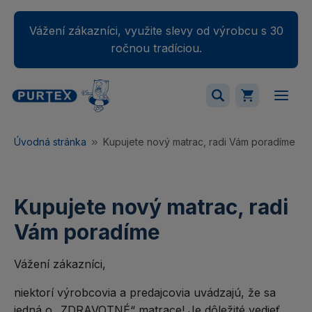
Vážení zákazníci, využite slevy od výrobcu s 30
ročnou tradíciou.
Váš nákupný košík je momentálne prázdny.
Úvodná stránka
Kupujete nový matrac, radi Vám poradíme
Pridajte produkty do košíka.
Kupujete nový matrac, radi
Vám poradíme
Vážení zákazníci,
niektorí výrobcovia a predajcovia uvádzajú, že sa
jedná o „ZDRAVOTNÉ“ matrace! Je dôležité vedieť,