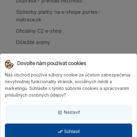
Doprava - prehľad možností
Spôsoby platby na e-shope purtex-
matrace.sk
Oficiálny CZ e-shop
Dôležité pojmy
Dovolte nám používat cookies
Náš obchod používa súbory cookie za účelom zabezpečenia
Spoločnosť PURTEX s.r.o., založená v roku
nevyhnutnej funkcionality stránok, sociálnych médií a
1995, je popredným slovenským výrobcom
marketingu. Súhlasíte s týmito súbormi cookies a spracovaním
postelí a klinicky hodnotených matracov.
príslušných osobných údajov?
Nastaviť
tune
done_all
Súhlasiť
PURTEX s.r.o.
| Vytvorila digitálna agentúra
4WORKS