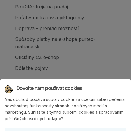
Použité stroje na predaj
Poťahy matracov a piktogramy
Doprava - prehľad možností
Spôsoby platby na e-shope purtex-
matrace.sk
Oficiálny CZ e-shop
Dôležité pojmy
Dovolte nám používat cookies
Náš obchod používa súbory cookie za účelom zabezpečenia
Spoločnosť PURTEX s.r.o., založená v roku
nevyhnutnej funkcionality stránok, sociálnych médií a
1995, je popredným slovenským výrobcom
marketingu. Súhlasíte s týmito súbormi cookies a spracovaním
postelí a klinicky hodnotených matracov.
príslušných osobných údajov?