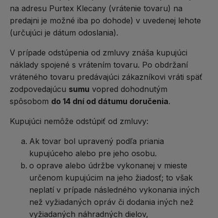
na adresu Purtex Klecany (vrátenie tovaru) na
predajni je možné iba po dohode) v uvedenej lehote
(určujúci je dátum odoslania).
V prípade odstúpenia od zmluvy znáša kupujúci
náklady spojené s vrátením tovaru. Po obdržaní
vráteného tovaru predávajúci zákazníkovi vráti späť
zodpovedajúcu
sumu
vopred dohodnutým
spôsobom
do 14 dní od dátumu doručenia
.
Kupujúci nemôže odstúpiť od zmluvy:
Ak tovar bol upravený podľa priania
kupujúceho alebo pre jeho osobu.
o oprave alebo údržbe vykonanej v mieste
určenom kupujúcim na jeho žiadosť; to však
neplatí v prípade následného vykonania iných
než vyžiadaných opráv či dodania iných než
vyžiadaných náhradných dielov,