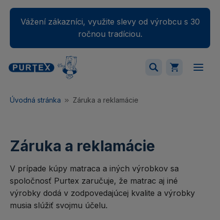
Vážení zákazníci, využite slevy od výrobcu s 30
ročnou tradíciou.
Váš nákupný košík je momentálne prázdny.
Úvodná stránka
Záruka a reklamácie
Pridajte produkty do košíka.
Záruka a reklamácie
V prípade kúpy matraca a iných výrobkov sa
spoločnosť Purtex zaručuje, že matrac aj iné
výrobky dodá v zodpovedajúcej kvalite a výrobky
musia slúžiť svojmu účelu.