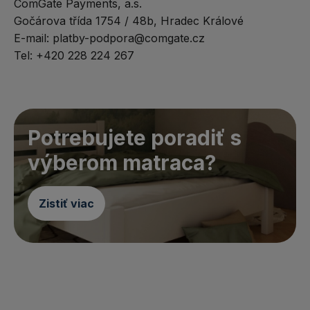
ComGate Payments, a.s.
Gočárova třída 1754 / 48b, Hradec Králové
E-mail: platby-podpora@comgate.cz
Tel: +420 228 224 267
Potrebujete poradiť s
výberom matraca?
Zistiť viac