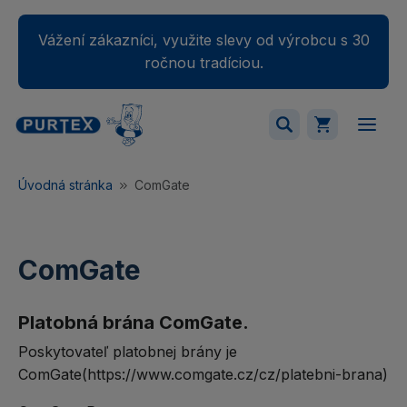
Vážení zákazníci, využite slevy od výrobcu s 30
ročnou tradíciou.
Váš nákupný košík je momentálne prázdny.
Úvodná stránka
ComGate
Pridajte produkty do košíka.
ComGate
Platobná brána ComGate.
Poskytovateľ platobnej brány je
ComGate(https://www.comgate.cz/cz/platebni-brana)