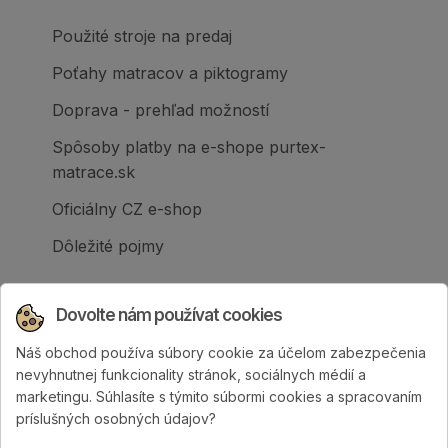
Použité stroje na predaj
Poťahy matracov a piktogramy
Doprava - prehľad možností
Spôsoby platby na e-shope purtex-
matrace.sk
Oficiálny CZ e-shop
Dôležité pojmy
Dovolte nám používat cookies
Náš obchod používa súbory cookie za účelom zabezpečenia
Spoločnosť PURTEX s.r.o., založená v roku
nevyhnutnej funkcionality stránok, sociálnych médií a
1995, je popredným slovenským výrobcom
marketingu. Súhlasíte s týmito súbormi cookies a spracovaním
postelí a klinicky hodnotených matracov.
príslušných osobných údajov?