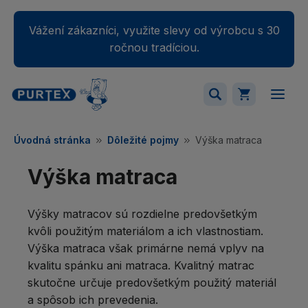
Vážení zákazníci, využite slevy od výrobcu s 30
ročnou tradíciou.
Váš nákupný košík je momentálne prázdny.
Úvodná stránka
Dôležité pojmy
Výška matraca
Pridajte produkty do košíka.
Výška matraca
Výšky matracov sú rozdielne predovšetkým
kvôli použitým materiálom a ich vlastnostiam.
Výška matraca však primárne nemá vplyv na
kvalitu spánku ani matraca. Kvalitný matrac
skutočne určuje predovšetkým použitý materiál
a spôsob ich prevedenia.