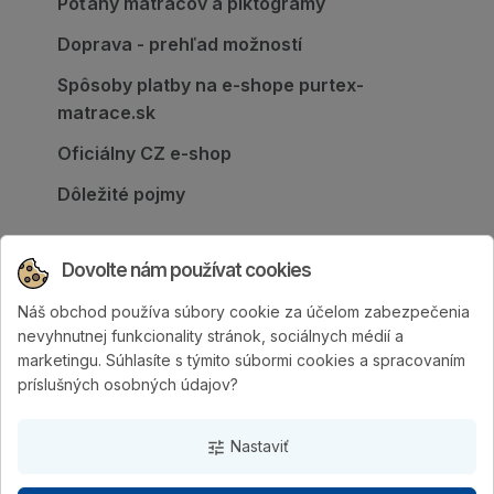
Poťahy matracov a piktogramy
Doprava - prehľad možností
Spôsoby platby na e-shope purtex-
matrace.sk
Oficiálny CZ e-shop
Dôležité pojmy
Dovolte nám používat cookies
Náš obchod používa súbory cookie za účelom zabezpečenia
Spoločnosť PURTEX s.r.o., založená v roku
nevyhnutnej funkcionality stránok, sociálnych médií a
1995, je popredným slovenským výrobcom
marketingu. Súhlasíte s týmito súbormi cookies a spracovaním
postelí a klinicky hodnotených matracov.
príslušných osobných údajov?
Nastaviť
tune