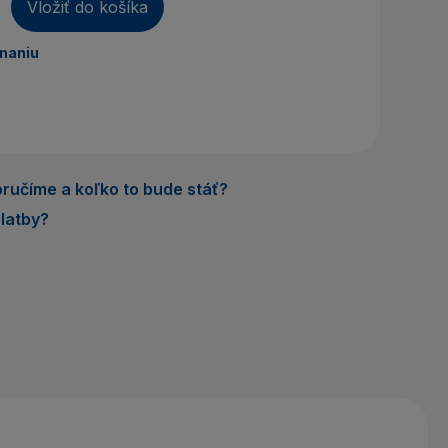
áte účet? Vytvorte si ho
Vložiť do košíka
dnaniu
rihlásiť sa
ručíme a koľko to bude stáť?
latby?