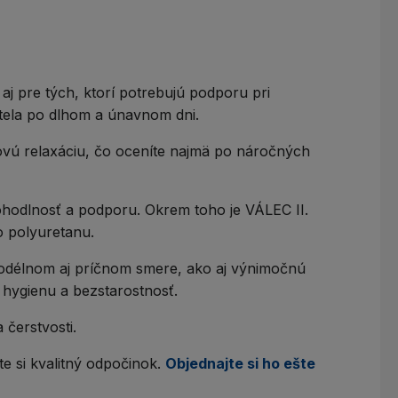
e aj pre tých, ktorí potrebujú podporu pri
 tela po dlhom a únavnom dni.
kovú relaxáciu, čo oceníte najmä po náročných
ohodlnosť a podporu. Okrem toho je VÁLEC II.
o polyuretanu.
podélnom aj príčnom smere, ako aj výnimočnú
 hygienu a bezstarostnosť.
 čerstvosti.
e si kvalitný odpočinok.
Objednajte si ho ešte