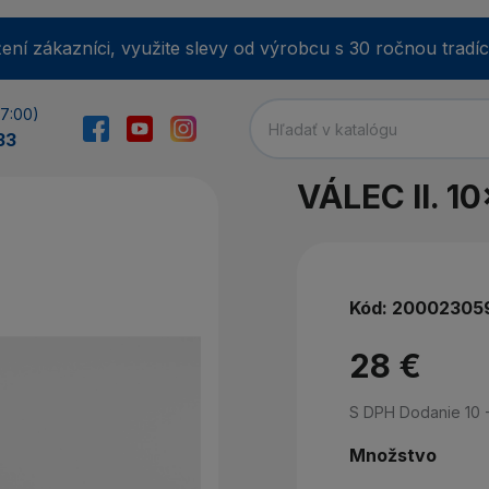
ení zákazníci, využite slevy od výrobcu s 30 ročnou tradíc
17:00)
33
VÁLEC II. 1
E-m
Kód:
20002305
He
28 €
S DPH
Dodanie 10 
Min
Množstvo
Zab