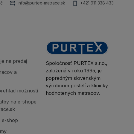
íč
info@purtex-matrace.sk
+421 911 338 433
je na predaj
Spoločnosť PURTEX s.r.o.,
založená v roku 1995, je
racov a
popredným slovenským
výrobcom postelí a klinicky
prehľad možností
hodnotených matracov.
atby na e-shope
race.sk
Z e-shop
jmy