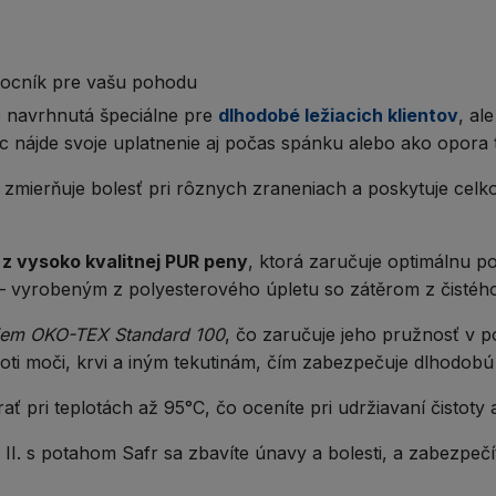
mocník pre vašu pohodu
e navrhnutá špeciálne pre
dlhodobé ležiacich klientov
, al
ec nájde svoje uplatnenie aj počas spánku alebo ako opora
 zmierňuje bolesť pri rôznych zraneniach a poskytuje cel
 z vysoko kvalitnej PUR peny
, ktorá zaručuje optimálnu p
– vyrobeným z polyesterového úpletu so zátěrom z čistéh
riem OKO-TEX Standard 100
, čo zaručuje jeho pružnosť v 
ti moči, krvi a iným tekutinám, čím zabezpečuje dlhodobú
ť pri teplotách až 95°C, čo oceníte pri udržiavaní čistoty a
I. s potahom Safr sa zbavíte únavy a bolesti, a zabezpečít