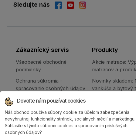
Sledujte nás
Zákaznícký servis
Produkty
Všeobecné obchodné
Akcie matrace: Výp
podmienky
matracov a produk
Ochrana súkromia -
Novinky skladom: 
spracovanie osobných údajov
vankúše a bytový te
Reklamačný poriadok
Všetky produkty
Dovolte nám používat cookies
internetového obchodu
Náš obchod používa súbory cookie za účelom zabezpečenia
nevyhnutnej funkcionality stránok, sociálnych médií a marketingu.
Súhlasíte s týmito súbormi cookies a spracovaním príslušných
osobných údajov?