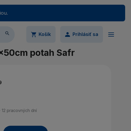
iou.

Košík
Prihlásiť sa
0x50cm potah Safr
ail
Váš nákupný košík je momentálne prázdny.
Pridajte produkty do košíka.
9
slo
Ukázať
- 12 pracovných dní
imálne 5 znakov
udli ste svoje heslo?