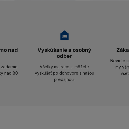
mo nad
Vyskúšanie a osobný
Záka
odber
Neviete s
u zadarmo
Všetky matrace si môžete
my vám
ky nad 80
vyskúšať po dohovore s našou
všet
predajňou.