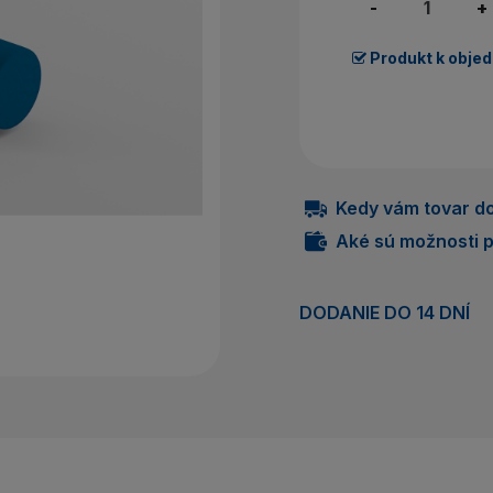
Nem
-
+
Produkt k obje
P
Kedy vám tovar do
Aké sú možnosti p
DODANIE DO 14 DNÍ