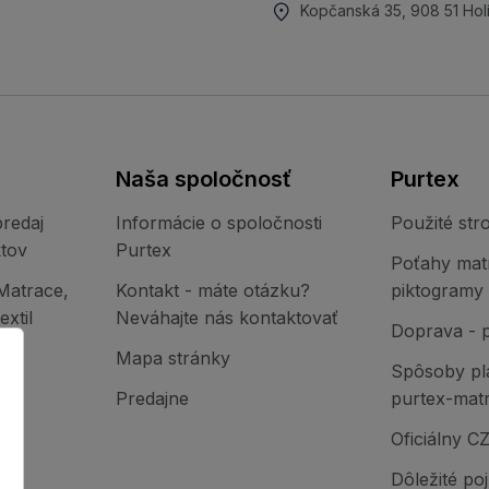
Kopčanská 35, 908 51 Hol
Naša spoločnosť
Purtex
redaj
Informácie o spoločnosti
Použité stro
tov
Purtex
Poťahy mat
Matrace,
Kontakt - máte otázku?
piktogramy
xtil
Neváhajte nás kontaktovať
Doprava - 
Mapa stránky
Spôsoby pl
Predajne
purtex-mat
Oficiálny C
Dôležité po