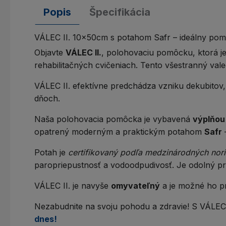
Popis
Špecifikácia
VÁLEC II. 10x50cm s potahom Safr – ideálny po
Objavte
VÁLEC II.
, polohovaciu pomôcku, ktorá j
rehabilitačných cvičeniach. Tento všestranný val
VÁLEC II. efektívne predchádza vzniku dekubitov,
dňoch.
Naša polohovacia pomôcka je vybavená
výplňou
opatrený moderným a praktickým potahom
Safr
Potah je
certifikovaný podľa medzinárodných no
paropriepustnosť a vodoodpudivosť. Je odolný pro
VÁLEC II. je navyše
omyvateľný
a je možné ho pra
Nezabudnite na svoju pohodu a zdravie! S VÁLEC I
dnes!