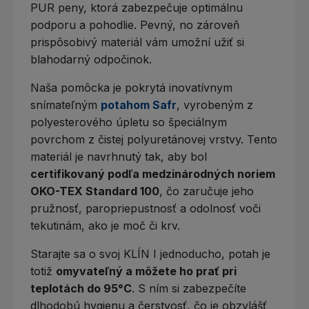
PUR peny, ktorá zabezpečuje optimálnu
podporu a pohodlie. Pevný, no zároveň
prispôsobivý materiál vám umožní užiť si
blahodarný odpočinok.
Naša pomôcka je pokrytá inovatívnym
snímateľným
potahom Safr
, vyrobeným z
polyesterového úpletu so špeciálnym
povrchom z čistej polyuretánovej vrstvy. Tento
materiál je navrhnutý tak, aby bol
certifikovaný podľa medzinárodných noriem
OKO-TEX Standard 100
, čo zaručuje jeho
pružnosť, paropriepustnosť a odolnosť voči
tekutinám, ako je moč či krv.
Starajte sa o svoj KLÍN I jednoducho, potah je
totiž
omyvateľný a môžete ho prať pri
teplotách do 95°C
. S ním si zabezpečíte
dlhodobú hygienu a čerstvosť, čo je obzvlášť