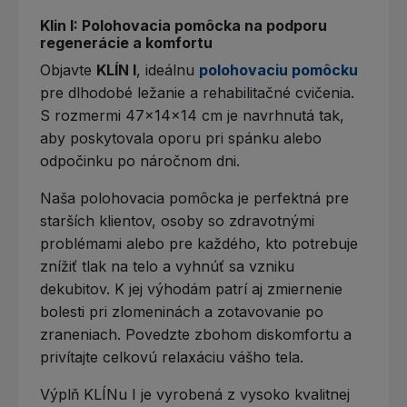
Klin I: Polohovacia pomôcka na podporu
regenerácie a komfortu
Objavte
KLÍN I
, ideálnu
polohovaciu pomôcku
pre dlhodobé ležanie a rehabilitačné cvičenia.
S rozmermi 47x14x14 cm je navrhnutá tak,
aby poskytovala oporu pri spánku alebo
odpočinku po náročnom dni.
Naša polohovacia pomôcka je perfektná pre
starších klientov, osoby so zdravotnými
problémami alebo pre každého, kto potrebuje
znížiť tlak na telo a vyhnúť sa vzniku
dekubitov. K jej výhodám patrí aj zmiernenie
bolesti pri zlomeninách a zotavovanie po
zraneniach. Povedzte zbohom diskomfortu a
privítajte celkovú relaxáciu vášho tela.
Výplň KLÍNu I je vyrobená z vysoko kvalitnej