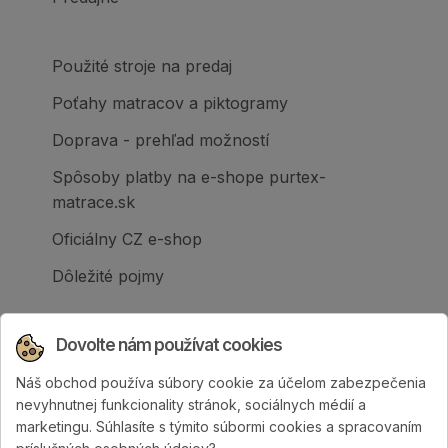
Použité stroje na predaj
Poťahy matracov a piktogramy
Doprava - prehľad možností
Spôsoby platby na e-shope purtex-
matrace.sk
Oficiálny CZ e-shop
Dôležité pojmy
Dovolte nám používat cookies
Náš obchod používa súbory cookie za účelom zabezpečenia
Spoločnosť PURTEX s.r.o., založená v roku
nevyhnutnej funkcionality stránok, sociálnych médií a
1995, je popredným slovenským výrobcom
marketingu. Súhlasíte s týmito súbormi cookies a spracovaním
postelí a klinicky hodnotených matracov.