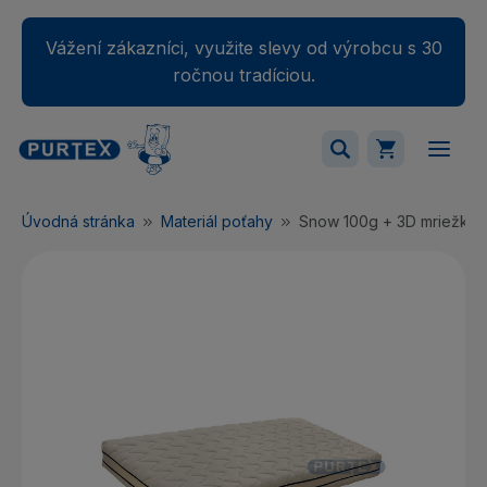
Vážení zákazníci, využite slevy od výrobcu s 30
ročnou tradíciou.
Váš nákupný košík je momentálne prázdny.
Úvodná stránka
Materiál poťahy
Snow 100g + 3D mriežka
Pridajte produkty do košíka.