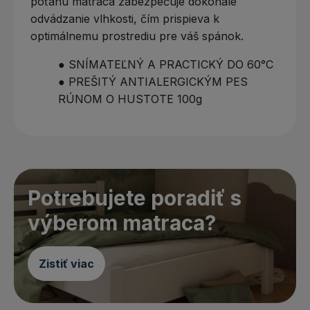
poťahu matraca zabezpečuje dokonalé
odvádzanie vlhkosti, čím prispieva k
optimálnemu prostrediu pre váš spánok.
● SNÍMATEĽNÝ A PRACTICKÝ DO 60°C
● PREŠITÝ ANTIALERGICKÝM PES
RÚNOM O HUSTOTE 100g
Potrebujete poradiť s
výberom matraca?
Zistiť viac