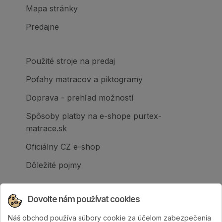
Mapa stránky
Predajne
Použité stroje na predaj
Poťahy matracov a piktogramy
Doprava - prehľad možností
Spôsoby platby na e-shope purtex-
matrace.sk
Oficiálny CZ e-shop
Dôležité pojmy
Dovolte nám používat cookies
Náš obchod používa súbory cookie za účelom zabezpečenia