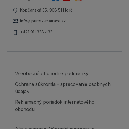
Kopčanská 35, 908 51 Holíč
info@purtex-matrace.sk
+421 911 338 433
Všeobecné obchodné podmienky
Ochrana súkromia - spracovanie osobných
údajov
Reklamačný poriadok internetového
obchodu
Akcie matrace: Výpredaj matracov a