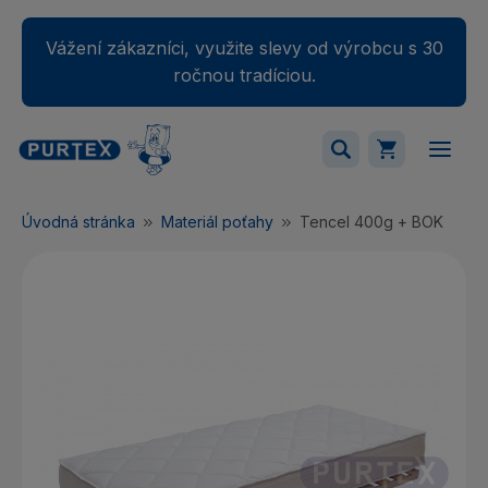
Vážení zákazníci, využite slevy od výrobcu s 30
ročnou tradíciou.
Váš nákupný košík je momentálne prázdny.
Úvodná stránka
Materiál poťahy
Tencel 400g + BOK
Pridajte produkty do košíka.