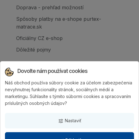
Doprava - prehľad možností
Spôsoby platby na e-shope purtex-
matrace.sk
Oficiálny CZ e-shop
Dôležité pojmy
Dovolte nám používat cookies
Náš obchod používa súbory cookie za účelom zabezpečenia
Spoločnosť PURTEX s.r.o., založená v roku
nevyhnutnej funkcionality stránok, sociálnych médií a
1995, je popredným slovenským výrobcom
marketingu. Súhlasíte s týmito súbormi cookies a spracovaním
postelí a klinicky hodnotených matracov.
príslušných osobných údajov?
Nastaviť
tune