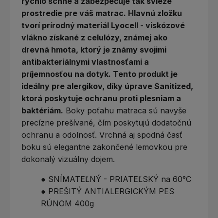
rýchlo schne a zabezpečuje tak svieže
prostredie pre váš matrac. Hlavnú zložku
tvorí prírodný materiál Lyocell - viskózové
vlákno získané z celulózy, známej ako
drevná hmota, ktorý je známy svojimi
antibakteriálnymi vlastnosťami a
príjemnosťou na dotyk. Tento produkt je
ideálny pre alergikov, díky úprave Sanitized,
ktorá poskytuje ochranu proti plesniam a
baktériám.
Boky poťahu matraca sú navyše
precízne prešívané, čím poskytujú dodatočnú
ochranu a odolnosť. Vrchná aj spodná časť
boku sú elegantne zakončené lemovkou pre
dokonalý vizuálny dojem.
● SNÍMATEĽNÝ - PRIATEĽSKÝ na 60°C
● PREŠITÝ ANTIALERGICKÝM PES
RÚNOM 400g