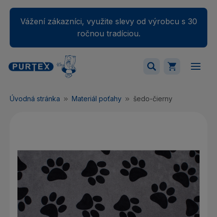
Vážení zákazníci, využite slevy od výrobcu s 30
ročnou tradíciou.
Váš nákupný košík je momentálne prázdny.
Úvodná stránka
Materiál poťahy
šedo-čierny
Pridajte produkty do košíka.