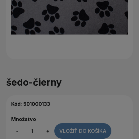
šedo-čierny
Kód:
501000133
Množstvo
-
+
VLOŽIŤ DO KOŠÍKA