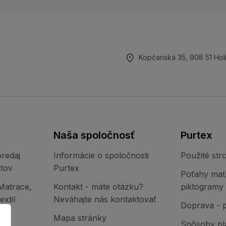
Kopčanská 35, 908 51 Hol
Naša spoločnosť
Purtex
redaj
Informácie o spoločnosti
Použité stro
tov
Purtex
Poťahy mat
Matrace,
Kontakt - máte otázku?
piktogramy
xtil
Neváhajte nás kontaktovať
Doprava - 
Mapa stránky
Spôsoby pl