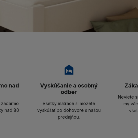
mo nad
Vyskúšanie a osobný
Záka
odber
Neviete s
u zadarmo
Všetky matrace si môžete
my vám
ky nad 80
vyskúšať po dohovore s našou
všet
predajňou.