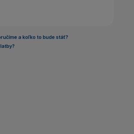
áte účet? Vytvorte si ho
rihlásiť sa
ručíme a koľko to bude stáť?
latby?