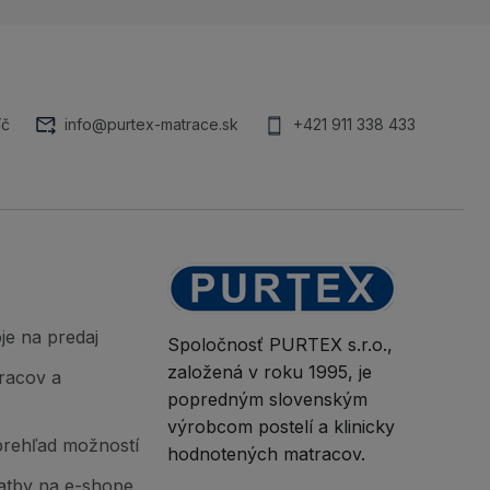
íč
info@purtex-matrace.sk
+421 911 338 433
je na predaj
Spoločnosť PURTEX s.r.o.,
založená v roku 1995, je
racov a
popredným slovenským
výrobcom postelí a klinicky
prehľad možností
hodnotených matracov.
atby na e-shope