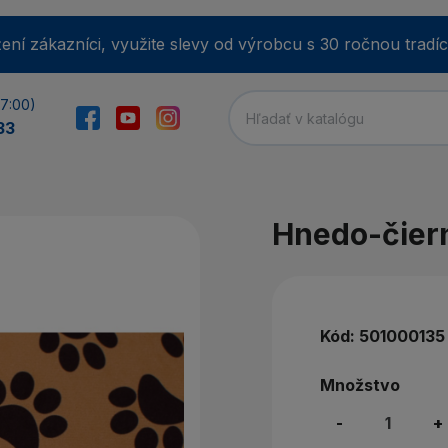
ení zákazníci, využite slevy od výrobcu s 30 ročnou tradíc
17:00)
33
E-m
Hnedo-čier
He
Kód:
501000135
Množstvo
Min
-
+
Zab