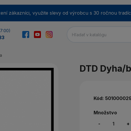
ení zákazníci, využite slevy od výrobcu s 30 ročnou tradíc
17:00)
33
a
E-m
DTD Dyha/b
He
Kód:
50100002
Množstvo
Min
-
+
Zab