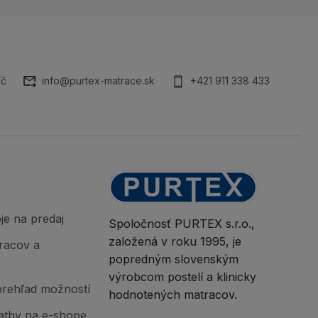
íč
info@purtex-matrace.sk
+421 911 338 433
je na predaj
Spoločnosť PURTEX s.r.o.,
založená v roku 1995, je
racov a
popredným slovenským
výrobcom postelí a klinicky
prehľad možností
hodnotených matracov.
atby na e-shope