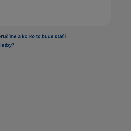
áte účet? Vytvorte si ho
rihlásiť sa
ručíme a koľko to bude stáť?
latby?