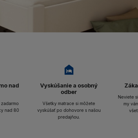
mo nad
Vyskúšanie a osobný
Záka
odber
Neviete s
u zadarmo
Všetky matrace si môžete
my vám
ky nad 80
vyskúšať po dohovore s našou
všet
predajňou.