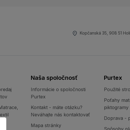
Kopčanská 35, 908 51 Hol
Naša spoločnosť
Purtex
redaj
Informácie o spoločnosti
Použité stro
tov
Purtex
Poťahy mat
Matrace,
Kontakt - máte otázku?
piktogramy
xtil
Neváhajte nás kontaktovať
Doprava - 
Mapa stránky
Spôsoby pl