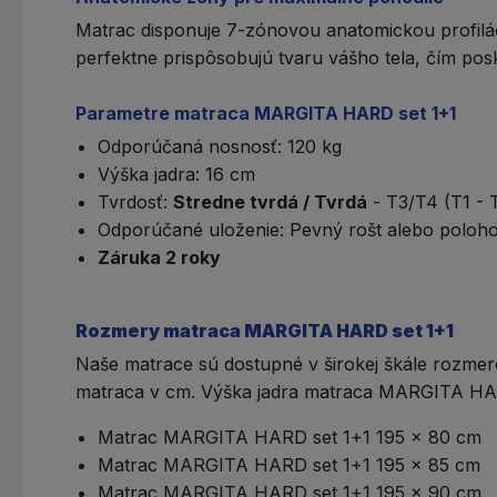
Matrac disponuje
7-zónovou anatomickou profilá
perfektne prispôsobujú tvaru vášho tela, čím pos
Parametre matraca MARGITA HARD set 1+1
Odporúčaná nosnosť: 120 kg
Výška jadra: 16 cm
Tvrdosť
:
Stredne tvrdá / Tvrdá
- T3/T4 (T1 - 
Odporúčané uloženie:
Pevný rošt
alebo
poloho
Záruka 2 roky
Rozmery matraca MARGITA HARD set 1+1
Naše matrace sú dostupné v širokej škále rozmer
matraca v cm. Výška jadra matraca MARGITA HAR
Matrac MARGITA HARD set 1+1 195 x 80 cm
Matrac MARGITA HARD set 1+1 195 x 85 cm
Matrac MARGITA HARD set 1+1 195 x 90 cm