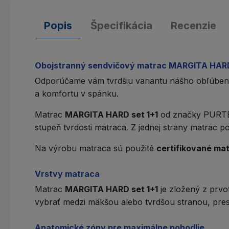
Popis
Špecifikácia
Recenzie
Obojstranný sendvičový matrac MARGITA HARD
Odporúčame vám tvrdšiu variantu nášho obľúbe
a komfortu v spánku.
Matrac
MARGITA HARD set 1+1
od značky
PURT
stupeň
tvrdosti matraca
. Z jednej strany matrac 
Na výrobu matraca sú použité
certifikované mat
Vrstvy matraca
Matrac
MARGITA HARD set 1+1
je zložený z prv
vybrať medzi mäkšou alebo tvrdšou stranou, pres
Anatomické zóny pre maximálne pohodlie