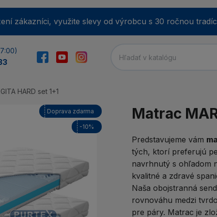
ení zákazníci, využite slevy od výrobcu s 30 ročnou tradíc
17:00)
33
GITA HARD set 1+1
E-m
Matrac MAR
Doprava zdarma
-10%
Predstavujeme vám
ma
tých, ktorí preferujú 
He
navrhnutý s ohľadom na
kvalitné a zdravé spani
Naša obojstranná send
Min
rovnováhu medzi tvrdo
Zab
pre páry. Matrac je zl