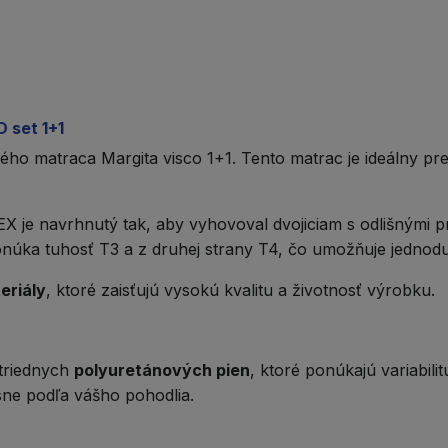
 set 1+1
ného
matraca Margita visco 1+1
. Tento matrac je ideálny pr
EX
je navrhnutý tak, aby vyhovoval dvojiciam s odlišnými 
ponúka tuhosť T3 a z druhej strany T4, čo umožňuje jednodu
eriály
, ktoré zaisťujú vysokú kvalitu a životnosť výrobku.
otriednych
polyuretánových pien
, ktoré ponúkajú variabili
ne podľa vášho pohodlia.