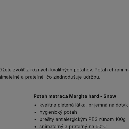
te zvoliť z rôznych kvalitných poťahov.
Poťah
chráni ma
nímateľné a prateľné, čo zjednodušuje údržbu.
Poťah matraca Margita hard - Snow
kvalitná pletená látka, príjemná na dotyk
hygienický poťah
prešitý antialergickým PES rúnom 100g
snímateľný a prateľný na 60°C