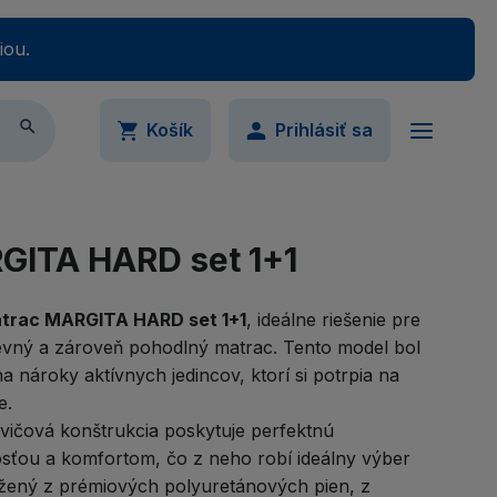
iou.

Košík
Prihlásiť sa
ail
Váš nákupný košík je momentálne prázdny.
GITA HARD set 1+1
Pridajte produkty do košíka.
trac MARGITA HARD set 1+1
, ideálne riešenie pre
pevný a zároveň pohodlný matrac. Tento model bol
slo
 nároky aktívnych jedincov, ktorí si potrpia na
Ukázať
e.
vičová konštrukcia poskytuje perfektnú
imálne 5 znakov
sťou a komfortom, čo z neho robí ideálny výber
udli ste svoje heslo?
ožený z prémiových polyuretánových pien, z