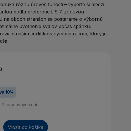
áte účet? Vytvorte si ho
onúka rôznu úroveň tuhosti – vyberte si medzi
antou podľa preferencií. S 7-zónovou
rihlásiť sa
ou na oboch stranách sa postaráme o výbornú
ptimálne uvoľnenie svalov počas spánku.
dravia s naším certifikovaným matracom, ktorý je
lia.
0
va 10%
- 12 pracovných dní
Vložiť do košíka