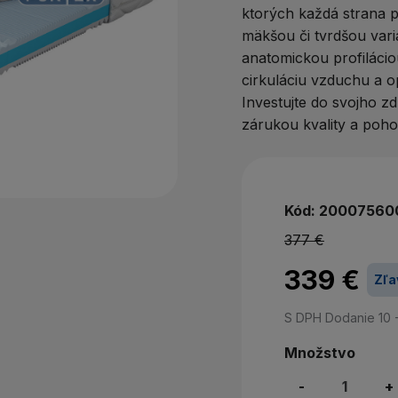
Nem
ktorých každá strana p
mäkšou či tvrdšou vari
P
anatomickou profiláci
cirkuláciu vzduchu a o
Investujte do svojho z
zárukou kvality a pohod
Kód:
20007560
377 €
339 €
Zľa
S DPH
Dodanie 10 
Množstvo
-
+