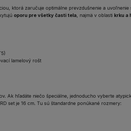
ciou
, ktorá zaručuje optimálne prevzdušnenie a uvoľnenie
kytujú
oporu pre všetky časti tela
, najmä v oblasti
krku a 
T5)
vací lamelový rošt
ov. Ak hľadáte niečo špeciálne, jednoducho vyberte
atypic
D set je 16 cm. Tu sú štandardne ponúkané rozmery: