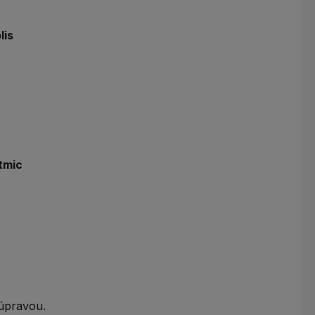
lis
tmic
 úpravou.