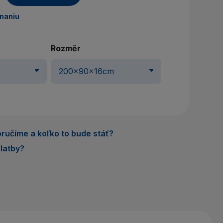
dnaniu
Rozměr
ručíme a koľko to bude stáť?
latby?