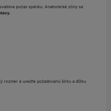
 svalstva počas spánku. Anatomické zóny sa
hlavy
.
ký rozmer
a uveďte požadovanú šírku a dĺžku