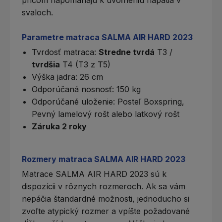
pričom napomáhajú k uvoľneniu napätia v
svaloch.
Parametre matraca SALMA AIR HARD 2023
Tvrdosť matraca
:
Stredne tvrdá
T3 /
tvrdšia
T4 (T3 z T5)
Výška jadra: 26 cm
Odporúčaná nosnosť: 150 kg
Odporúčané uloženie:
Posteľ Boxspring
,
Pevný lamelový rošt
alebo
latkový rošt
Záruka 2 roky
Rozmery matraca SALMA AIR HARD 2023
Matrace SALMA AIR HARD 2023 sú k
dispozícii v rôznych rozmeroch. Ak sa vám
nepáčia štandardné možnosti, jednoducho si
zvoľte atypický rozmer a vpíšte požadované