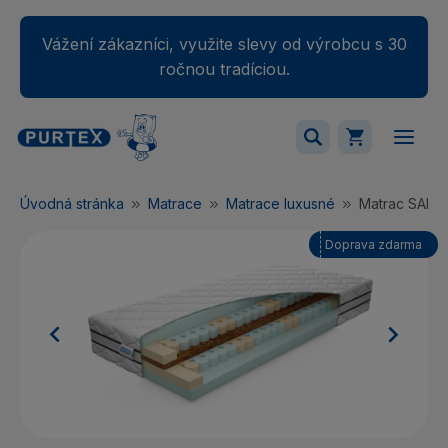
Vážení zákazníci, využite slevy od výrobcu s 30
ročnou tradíciou.
Váš nákupný košík je momentálne prázdny.
Úvodná stránka
Matrace
Matrace luxusné
Matrac SALM
Pridajte produkty do košíka.
Doprava zdarma

