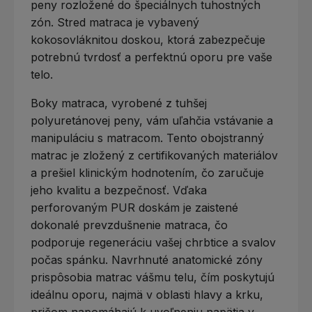
peny rozložené do špeciálnych tuhostných
zón. Stred matraca je vybavený
kokosovláknitou doskou, ktorá zabezpečuje
potrebnú tvrdosť a perfektnú oporu pre vaše
telo.
Boky matraca, vyrobené z tuhšej
polyuretánovej peny, vám uľahčia vstávanie a
manipuláciu s matracom. Tento obojstranný
matrac je zložený z certifikovaných materiálov
a prešiel klinickým hodnotením, čo zaručuje
jeho kvalitu a bezpečnosť. Vďaka
perforovaným PUR doskám je zaistené
dokonalé prevzdušnenie matraca, čo
podporuje regeneráciu vašej chrbtice a svalov
počas spánku. Navrhnuté anatomické zóny
prispôsobia matrac vášmu telu, čím poskytujú
ideálnu oporu, najmä v oblasti hlavy a krku,