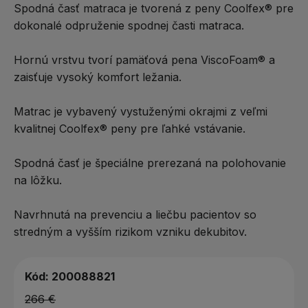
Spodná časť matraca je tvorená z peny Coolfex® pre
dokonalé odpruženie spodnej časti matraca.
Hornú vrstvu tvorí pamäťová pena ViscoFoam® a
zaisťuje vysoký komfort ležania.
Matrac je vybavený vystuženými okrajmi z veľmi
kvalitnej Coolfex® peny pre ľahké vstávanie.
Spodná časť je špeciálne prerezaná na polohovanie
na lôžku.
Navrhnutá na prevenciu a liečbu pacientov so
stredným a vyšším rizikom vzniku dekubitov.
Kód:
200088821
266 €