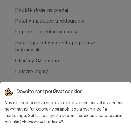
Použité stroje na predaj
Poťahy matracov a piktogramy
Doprava - prehľad možností
Spôsoby platby na e-shope purtex-
matrace.sk
Oficiálny CZ e-shop
Dôležité pojmy
Dovolte nám používat cookies
Náš obchod používa súbory cookie za účelom zabezpečenia
Spoločnosť PURTEX s.r.o., založená v roku
nevyhnutnej funkcionality stránok, sociálnych médií a
1995, je popredným slovenským výrobcom
marketingu. Súhlasíte s týmito súbormi cookies a spracovaním
postelí a klinicky hodnotených matracov.
príslušných osobných údajov?