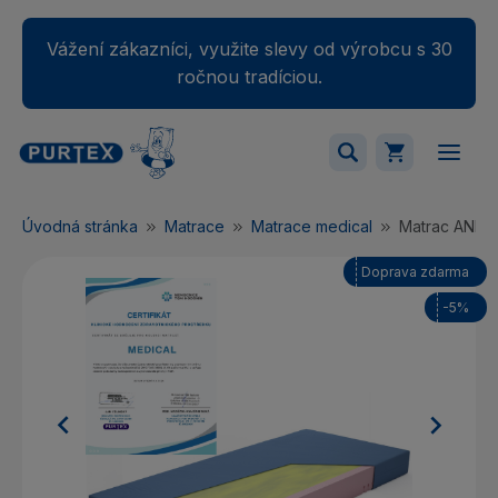
Vážení zákazníci, využite slevy od výrobcu s 30
ročnou tradíciou.
Váš nákupný košík je momentálne prázdny.
Úvodná stránka
Matrace
Matrace medical
Matrac AND
Pridajte produkty do košíka.
Doprava zdarma
-5%

