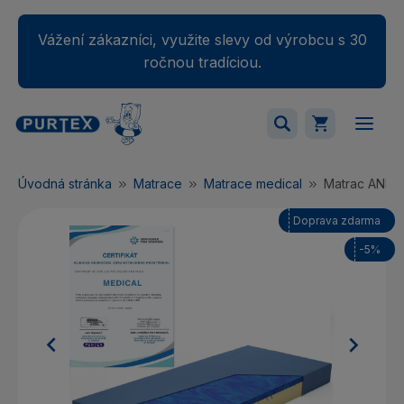
Vážení zákazníci, využite slevy od výrobcu s 30
ročnou tradíciou.
Váš nákupný košík je momentálne prázdny.
Úvodná stránka
Matrace
Matrace medical
Matrac ANDE
Pridajte produkty do košíka.
Doprava zdarma
-5%

