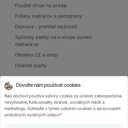
Použité stroje na predaj
Poťahy matracov a piktogramy
Doprava - prehľad možností
Spôsoby platby na e-shope purtex-
matrace.sk
Oficiálny CZ e-shop
Dôležité pojmy
Dovolte nám používat cookies
Náš obchod používa súbory cookie za účelom zabezpečenia
Spoločnosť PURTEX s.r.o., založená v roku
nevyhnutnej funkcionality stránok, sociálnych médií a
1995, je popredným slovenským výrobcom
marketingu. Súhlasíte s týmito súbormi cookies a spracovaním
postelí a klinicky hodnotených matracov.
príslušných osobných údajov?