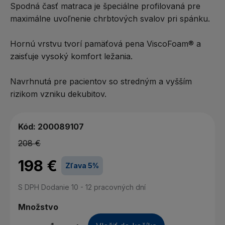
Spodná časť matraca je špeciálne profilovaná pre
maximálne uvoľnenie chrbtových svalov pri spánku.
Hornú vrstvu tvorí pamäťová pena ViscoFoam® a
zaisťuje vysoký komfort ležania.
Navrhnutá pre pacientov so stredným a vyšším
rizikom vzniku dekubitov.
Kód:
200089107
208 €
198 €
Zľava 5%
S DPH
Dodanie 10 - 12 pracovných dní
Množstvo