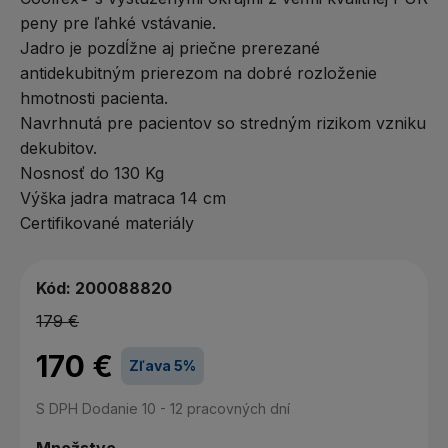
peny pre ľahké vstávanie.
Jadro je pozdĺžne aj priečne prerezané
antidekubitným prierezom
na dobré rozloženie
hmotnosti pacienta.
Navrhnutá pre pacientov so stredným rizikom vzniku
dekubitov.
Nosnosť do 130 Kg
Výška jadra matraca 14 cm
Certifikované materiály
Kód:
200088820
179 €
170 €
Zľava 5%
S DPH
Dodanie 10 - 12 pracovných dní