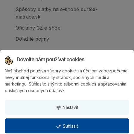
Spôsoby platby na e-shope purtex-
matrace.sk
Oficiálny CZ e-shop
Dôležité pojmy
Dovolte nám používat cookies
Náš obchod používa súbory cookie za účelom zabezpečenia
Spoločnosť PURTEX s.r.o., založená v roku
nevyhnutnej funkcionality stránok, sociálnych médií a
1995, je popredným slovenským výrobcom
marketingu. Súhlasíte s týmito súbormi cookies a spracovaním
postelí a klinicky hodnotených matracov.
príslušných osobných údajov?
Nastaviť
tune
done_all
Súhlasiť
PURTEX s.r.o.
| Vytvorila digitálna agentúra
4WORKS