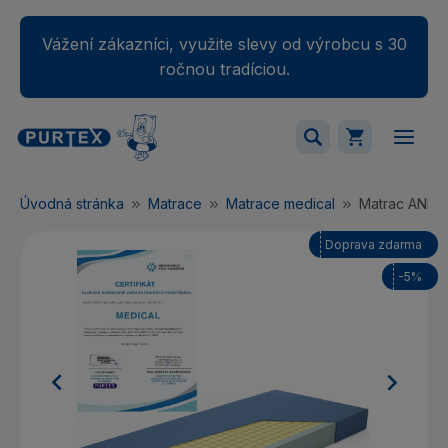
Vážení zákazníci, využite slevy od výrobcu s 30
ročnou tradíciou.
Váš nákupný košík je momentálne prázdny.
Úvodná stránka
Matrace
Matrace medical
Matrac ANDE
Pridajte produkty do košíka.
Doprava zdarma
-5%

