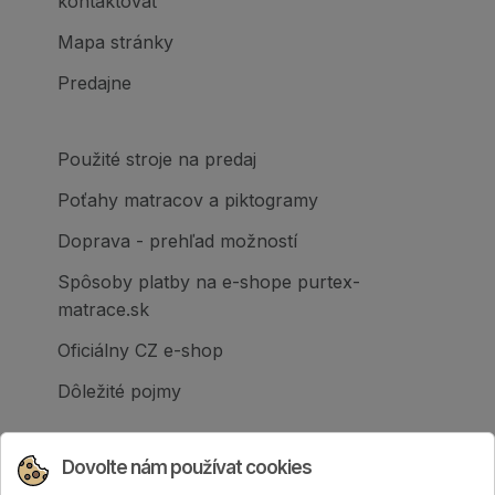
kontaktovať
Mapa stránky
Predajne
Použité stroje na predaj
Poťahy matracov a piktogramy
Doprava - prehľad možností
Spôsoby platby na e-shope purtex-
matrace.sk
Oficiálny CZ e-shop
Dôležité pojmy
Dovolte nám používat cookies