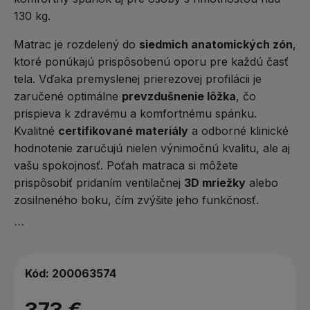
130 kg.
Matrac je rozdelený do
siedmich anatomických zón
,
ktoré ponúkajú prispôsobenú oporu pre každú časť
tela. Vďaka premyslenej prierezovej profilácii je
zaručené optimálne
prevzdušnenie lôžka
, čo
prispieva k zdravému a komfortnému spánku.
Kvalitné
certifikované materiály
a odborné klinické
hodnotenie zaručujú nielen výnimočnú kvalitu, ale aj
vašu spokojnosť. Poťah matraca si môžete
prispôsobiť pridaním ventilačnej
3D mriežky
alebo
zosilneného boku, čím zvýšite jeho funkčnosť.
```
Kód:
200063574