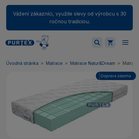
Vážení zákazníci, využite slevy od výrobcu s 30
ročnou tradíciou.
Váš nákupný košík je momentálne prázdny.
Úvodná stránka
Matrace
Matrace Natur&Dream
Matrac
Pridajte produkty do košíka.
Doprava zdarma