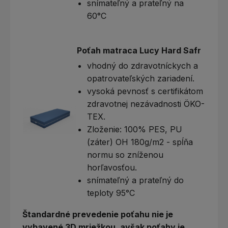
snímateľný a prateľný na
60°C
Poťah matraca Lucy Hard Safr
vhodný do zdravotníckych a
opatrovateľských zariadení.
vysoká pevnosť s certifikátom
zdravotnej nezávadnosti ÖKO-
TEX.
Zloženie: 100% PES, PU
(záter) OH 180g/m2 - spĺňa
normu so zníženou
horľavosťou.
snímateľný a prateľný do
teploty 95°C
Štandardné prevedenie poťahu nie je
vybavené 3D mriežkou, avšak poťahy je