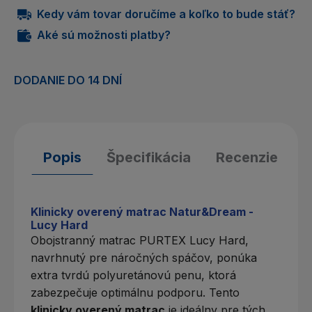
Kedy vám tovar doručíme a koľko to bude stáť?
Aké sú možnosti platby?
DODANIE DO 14 DNÍ
Popis
Špecifikácia
Recenzie
Klinicky overený matrac Natur&Dream -
Lucy Hard
Obojstranný
matrac PURTEX
Lucy Hard,
navrhnutý pre náročných spáčov, ponúka
extra tvrdú polyuretánovú penu, ktorá
zabezpečuje optimálnu podporu. Tento
klinicky overený matrac
je ideálny pre tých,