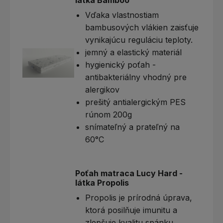
látka Bamboo
Vďaka vlastnostiam
bambusových vlákien zaisťuje
vynikajúcu reguláciu teploty.
jemný a elastický materiál
hygienický poťah -
antibakteriálny vhodný pre
alergikov
prešitý antialergickým PES
rúnom 200g
snímateľný a prateľný na
60°C
Poťah matraca Lucy Hard -
látka Propolis
Propolis je prírodná úprava,
ktorá posilňuje imunitu a
zlepšuje kvalitu spánku.