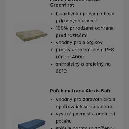
Greenfirst
bioaktívna úprava na báze
prírodných esencií
100% prirodzená ochrana
pred roztočmi
vhodný pre alergikov
prešitý antialergickým PES
rúnom 400g
snímateľný a prateľný na
60°C
Poťah matraca Alexis Safr
vhodný pre zdravotnícke a
opatrovateľské zariadenia
vysoká pevnosť a odolnosť
poťahu
splňuje normy so zníženou