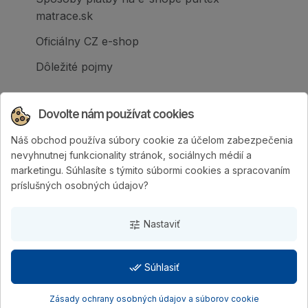
matrace.sk
Oficiálny CZ e-shop
Dôležité pojmy
Dovolte nám používat cookies
Náš obchod používa súbory cookie za účelom zabezpečenia
Spoločnosť PURTEX s.r.o., založená v roku
nevyhnutnej funkcionality stránok, sociálnych médií a
1995, je popredným slovenským výrobcom
marketingu. Súhlasíte s týmito súbormi cookies a spracovaním
postelí a klinicky hodnotených matracov.
príslušných osobných údajov?
Nastaviť
tune
done_all
Súhlasiť
PURTEX s.r.o.
| Vytvorila digitálna agentúra
4WORKS
Solutions
Zásady ochrany osobných údajov a súborov cookie