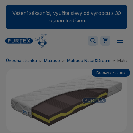
Vážení zákazníci, využite slevy od výrobcu s 30
ročnou tradíciou.
Váš nákupný košík je momentálne prázdny.
Úvodná stránka
Matrace
Matrace Natur&Dream
Matrac 
Pridajte produkty do košíka.
Doprava zdarma