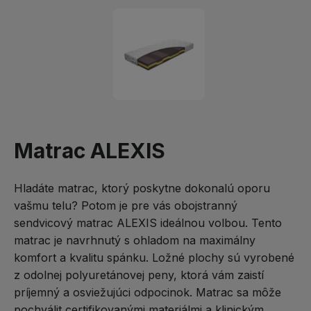
Matrac ALEXIS
Hladáte matrac, ktorý poskytne dokonalú oporu
vašmu telu? Potom je pre vás obojstranný
sendvicový matrac ALEXIS ideálnou volbou. Tento
matrac je navrhnutý s ohladom na maximálny
komfort a kvalitu spánku. Ložné plochy sú vyrobené
z odolnej polyuretánovej peny, ktorá vám zaistí
príjemný a osviežujúci odpocinok. Matrac sa môže
pochválit certifikovanými materiálmi a klinickým