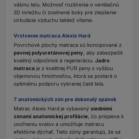
vášmu telu. Možnosť rozšírenia o ventilačnú
3D mriežku či zosilnené boky pre zlepšenie
cirkulácie vzduchu taktiež vítame.
Vrstvenie matraca Alexis Hard
Povrchové plochy matraca sú koncipované z
pevnej polyuretánovej peny
, aby zabezpečili
kvalitný odpočinok a regeneráciu.
Jadro
matraca
je z kvalitnej PUR peny s vyššou
objemovou hmotnosťou, ktorá sa postará o
optimálnu podporu vybranej časti tela.
7 anatomických zón pre dokonalý spánok
Matrac Alexis Hard je vybavený
siedmimi
zónami anatomickej profilácie
, čo prispieva k
uvoľneniu svalov a umožňuje matracu
efektívne dýchať. Tieto zóny garantujú, že sa