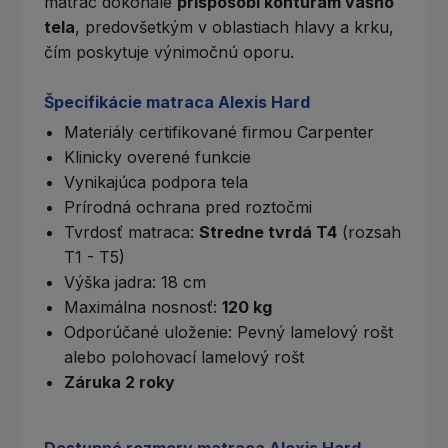
matrac dokonale
prispôsobí kontúram vášho
tela
, predovšetkým v oblastiach hlavy a krku,
čím poskytuje výnimočnú oporu.
Špecifikácie matraca Alexis Hard
Materiály certifikované firmou Carpenter
Klinicky overené funkcie
Vynikajúca podpora tela
Prírodná ochrana pred roztočmi
Tvrdosť matraca
:
Stredne tvrdá T4
(rozsah
T1 - T5)
Výška jadra: 18 cm
Maximálna nosnosť:
120 kg
Odporúčané uloženie:
Pevný lamelový rošt
alebo
polohovací lamelový rošt
Záruka 2 roky