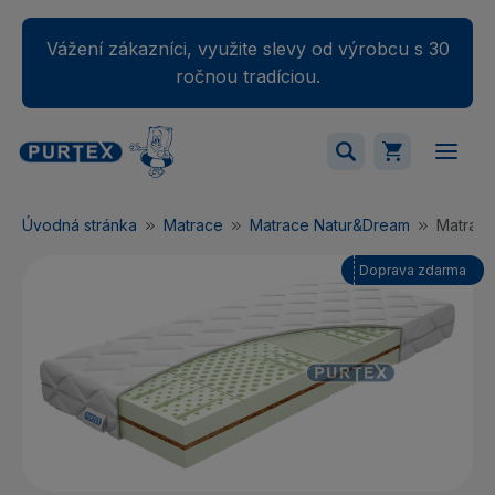
Vážení zákazníci, využite slevy od výrobcu s 30
ročnou tradíciou.
Váš nákupný košík je momentálne prázdny.
Úvodná stránka
Matrace
Matrace Natur&Dream
Matrac
Pridajte produkty do košíka.
Doprava zdarma