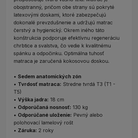
obojstranný, pričom obe strany sú pokryté
latexovými doskami, ktoré zabezpečujú
dokonalé prevzdušnenie a udržujú matrac
čerstvý a hygienický. Okrem iného táto
konštrukcia podporuje efektívnu regeneráciu
chrbtice a svalstva, čo vedie k kvalitnému
spánku a odpočinku. Optimálna tuhosť
matraca je zaručená kokosovou doskou.
•
Sedem anatomických zón
•
Tvrdosť matraca:
Stredne tvrdá T3 (T1 -
T5)
•
Výška jadra:
18 cm
•
Odporúčaná nosnosť:
130 kg
•
Odporúčané uloženie:
Pevný alebo
polohovací lamelový rošt
•
Záruka:
2 roky