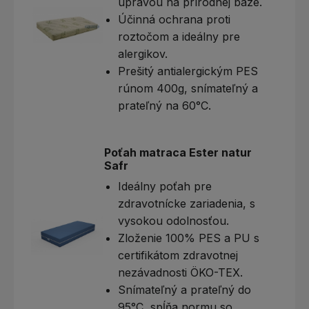
úpravou na prírodnej báze.
Účinná ochrana proti
roztočom a ideálny pre
alergikov.
Prešitý antialergickým PES
rúnom 400g, snímateľný a
prateľný na 60°C.
Poťah matraca Ester natur
Safr
Ideálny poťah pre
zdravotnícke zariadenia, s
vysokou odolnosťou.
Zloženie 100% PES a PU s
certifikátom zdravotnej
nezávadnosti ÖKO-TEX.
Snímateľný a prateľný do
95°C, spĺňa normu so