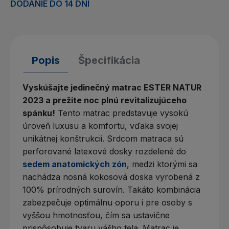
DODANIE DO 14 DNÍ
Popis
Špecifikácia
Vyskúšajte jedinečný matrac ESTER NATUR
2023 a prežite noc plnú revitalizujúceho
spánku!
Tento matrac predstavuje vysokú
úroveň luxusu a komfortu, vďaka svojej
unikátnej konštrukcii. Srdcom matraca sú
perforované latexové dosky rozdelené do
sedem anatomických zón
, medzi ktorými sa
nachádza nosná kokosová doska vyrobená z
100% prírodných surovín. Takáto kombinácia
zabezpečuje optimálnu oporu i pre osoby s
vyššou hmotnosťou, čím sa ustavične
prispôsobuje tvaru vášho tela. Matrac je