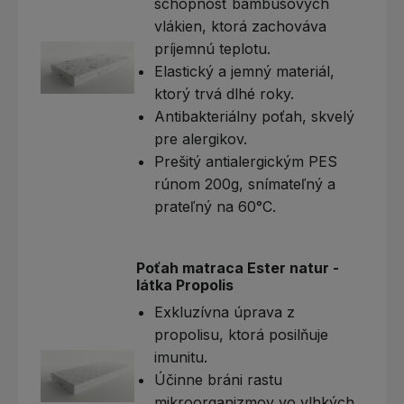
schopnosť bambusových
vlákien, ktorá zachováva
príjemnú teplotu.
Elastický a jemný materiál,
ktorý trvá dlhé roky.
Antibakteriálny poťah, skvelý
pre alergikov.
Prešitý antialergickým PES
rúnom 200g, snímateľný a
prateľný na 60°C.
Poťah matraca Ester natur -
látka Propolis
Exkluzívna úprava z
propolisu, ktorá posilňuje
imunitu.
Účinne bráni rastu
mikroorganizmov vo vlhkých