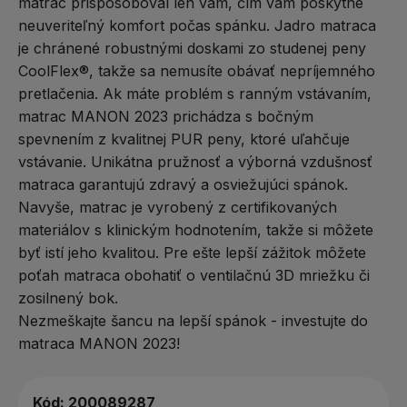
matrac prispôsoboval len vám, čím vám poskytne
neuveriteľný komfort počas spánku. Jadro matraca
je chránené robustnými doskami zo studenej peny
CoolFlex®, takže sa nemusíte obávať nepríjemného
pretlačenia. Ak máte problém s ranným vstávaním,
matrac MANON 2023 prichádza s bočným
spevnením z kvalitnej PUR peny, ktoré uľahčuje
vstávanie. Unikátna pružnosť a výborná vzdušnosť
matraca garantujú zdravý a osviežujúci spánok.
Navyše, matrac je vyrobený z certifikovaných
materiálov s klinickým hodnotením, takže si môžete
byť istí jeho kvalitou. Pre ešte lepší zážitok môžete
poťah matraca obohatiť o ventilačnú 3D mriežku či
zosilnený bok.
Nezmeškajte šancu na lepší spánok - investujte do
matraca MANON 2023!
Kód:
200089287