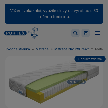
Vážení zákazníci, využite slevy od výrobcu s 30
ročnou tradíciou.
Váš nákupný košík je momentálne prázdny.
Úvodná stránka
Matrace
Matrace Natur&Dream
Matrac
Pridajte produkty do košíka.
Doprava zdarma