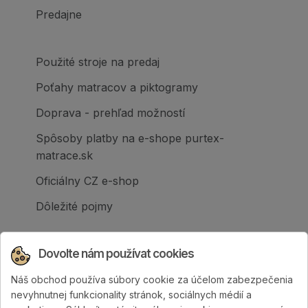
Predajne
Použité stroje na predaj
Poťahy matracov a piktogramy
Doprava - prehľad možností
Spôsoby platby na e-shope purtex-
matrace.sk
Oficiálny CZ e-shop
Dôležité pojmy
Dovolte nám používat cookies
Náš obchod používa súbory cookie za účelom zabezpečenia
Spoločnosť PURTEX s.r.o., založená v roku
nevyhnutnej funkcionality stránok, sociálnych médií a
1995, je popredným slovenským výrobcom