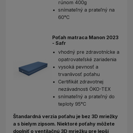
rúnom 400g
snímateľný a prateľný na
60°C
Poťah matraca Manon 2023
- Safr
vhodný pre zdravotnícke a
opatrovateľské zariadenia
vysoká pevnosť a
trvanlivosť poťahu
Certifikát zdravotnej
nezávadnosti ÖKO-TEX
snímateľný a prateľný do
teploty 95°C
Štandardná verzia poťahu je bez 3D mriežky
a s bielym zipsom. Niektoré poťahy môžete
doplniť o ventilačnú 3D mriežku pre lepší