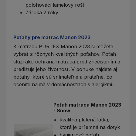
polohovací lamelový rošt
Záruka 2 roky
Poťahy pre matrac Manon 2023
K matracu PURTEX Manon 2023 si môžete
vybrať z rôznych kvalitných poťahov.
Poťah
slúži ako ochrana matraca pred znečistením a
predlžuje jeho životnosť. V ponuke nájdete aj
poťahy, ktoré sú snímateľné a prateľné, čo
oceníte najmä v domácnostiach s alergikmi.
Poťah matraca Manon 2023
- Snow
kvalitná pletená látka,
ktorá je príjemná na dotyk
hygienický poťah