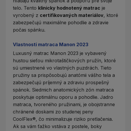
hľadajú kvalitný spánok a podporu pre svoje
telo. Tento
klinicky hodnotený matrac
je
vyrobený z
certifikovaných materiálov
, ktoré
zabezpečujú maximálne pohodlie a zdravie
počas spánku.
Vlastnosti matraca Manon 2023
Luxusný matrac Manon 2023 je vybavený
hustou sieťou mikrotaštičkových pružín, ktoré
sú umiestnené vo vlastných puzdrách. Tieto
pružiny sa prispôsobujú anatómii vášho tela a
zabezpečujú príjemný a zdraviu prospešný
spánok. Siedmich anatomických zón matraca
poskytuje optimálnu oporu a pohodlie. Jadro
matraca, tvoreného pružinami, je obojstranne
chránené doskami zo studenej peny
CoolFlex®, čo minimalizuje riziko pretlačenia.
Ak sa vám ťažko vstáva z postele, boky