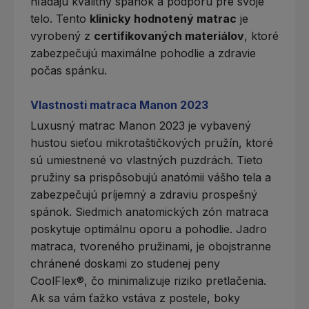
hľadajú kvalitný spánok a podporu pre svoje
telo. Tento
klinicky hodnotený matrac
je
vyrobený z
certifikovaných materiálov
, ktoré
zabezpečujú maximálne pohodlie a zdravie
počas spánku.
Vlastnosti matraca Manon 2023
Luxusný matrac Manon 2023 je vybavený
hustou sieťou mikrotaštičkových pružín, ktoré
sú umiestnené vo vlastných puzdrách. Tieto
pružiny sa prispôsobujú anatómii vášho tela a
zabezpečujú príjemný a zdraviu prospešný
spánok. Siedmich anatomických zón matraca
poskytuje optimálnu oporu a pohodlie. Jadro
matraca, tvoreného pružinami, je obojstranne
chránené doskami zo studenej peny
CoolFlex®, čo minimalizuje riziko pretlačenia.
Ak sa vám ťažko vstáva z postele, boky