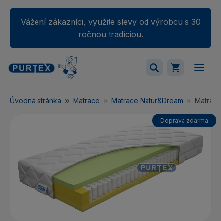
Vážení zákazníci, využite slevy od výrobcu s 30
ročnou tradíciou.
Váš nákupný košík je momentálne prázdny.
Úvodná stránka
Matrace
Matrace Natur&Dream
Matrac
Pridajte produkty do košíka.
Doprava zdarma