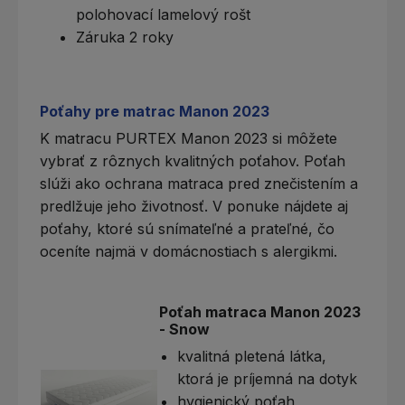
polohovací lamelový rošt
Záruka 2 roky
Poťahy pre matrac Manon 2023
K matracu PURTEX Manon 2023 si môžete
vybrať z rôznych kvalitných poťahov.
Poťah
slúži ako ochrana matraca pred znečistením a
predlžuje jeho životnosť. V ponuke nájdete aj
poťahy, ktoré sú snímateľné a prateľné, čo
oceníte najmä v domácnostiach s alergikmi.
Poťah matraca Manon 2023
- Snow
kvalitná pletená látka,
ktorá je príjemná na dotyk
hygienický poťah