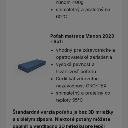
rúnom 400g
snímateľný a prateľný na
60°C
Poťah matraca Manon 2023
- Safr
vhodný pre zdravotnícke a
opatrovateľské zariadenia
vysoká pevnosť a
trvanlivosť poťahu
Certifikát zdravotnej
nezávadnosti ÖKO-TEX
snímateľný a prateľný do
teploty 95°C
Štandardná verzia poťahu je bez 3D mriežky
a s bielym zipsom. Niektoré poťahy môžete
doplniť o ventilačnú 3D mriežku pre lepší