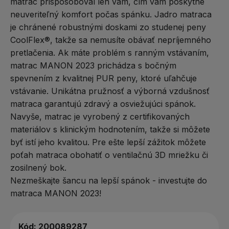
matrac prispôsoboval len vám, čím vám poskytne
neuveriteľný komfort počas spánku. Jadro matraca
je chránené robustnými doskami zo studenej peny
CoolFlex®, takže sa nemusíte obávať nepríjemného
pretlačenia. Ak máte problém s ranným vstávaním,
matrac MANON 2023 prichádza s bočným
spevnením z kvalitnej PUR peny, ktoré uľahčuje
vstávanie. Unikátna pružnosť a výborná vzdušnosť
matraca garantujú zdravý a osviežujúci spánok.
Navyše, matrac je vyrobený z certifikovaných
materiálov s klinickým hodnotením, takže si môžete
byť istí jeho kvalitou. Pre ešte lepší zážitok môžete
poťah matraca obohatiť o ventilačnú 3D mriežku či
zosilnený bok.
Nezmeškajte šancu na lepší spánok - investujte do
matraca MANON 2023!
Kód:
200089287