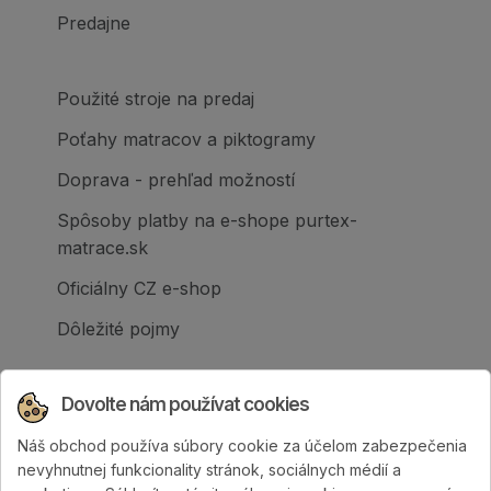
Predajne
Použité stroje na predaj
Poťahy matracov a piktogramy
Doprava - prehľad možností
Spôsoby platby na e-shope purtex-
matrace.sk
Oficiálny CZ e-shop
Dôležité pojmy
Dovolte nám používat cookies
Náš obchod používa súbory cookie za účelom zabezpečenia
Spoločnosť PURTEX s.r.o., založená v roku
nevyhnutnej funkcionality stránok, sociálnych médií a
1995, je popredným slovenským výrobcom