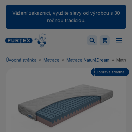
Vážení zákazníci, využite slevy od výrobcu s 30
ročnou tradíciou.
Váš nákupný košík je momentálne prázdny.
Úvodná stránka
Matrace
Matrace Natur&Dream
Matrac
Pridajte produkty do košíka.
Doprava zdarma