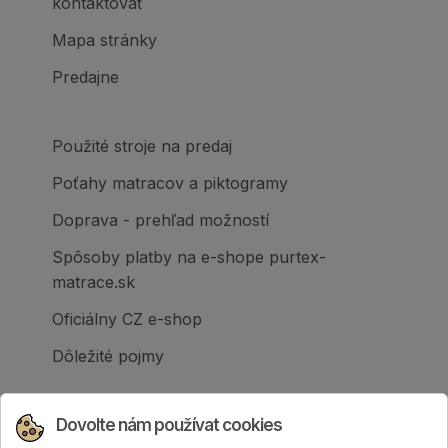
kontaktovať
Mapa stránky
Predajne
Použité stroje na predaj
Poťahy matracov a piktogramy
Doprava - prehľad možností
Spôsoby platby na e-shope purtex-
matrace.sk
Oficiálny CZ e-shop
Dôležité pojmy
Dovolte nám používat cookies