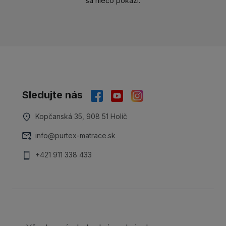
sa niečo pokazí.
Sledujte nás
Kopčanská 35, 908 51 Holíč
info@purtex-matrace.sk
+421 911 338 433