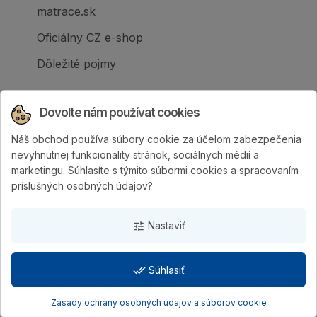
matrace.sk
Oficiálny CZ e-shop
Dôležité pojmy
Dovolte nám používat cookies
Náš obchod používa súbory cookie za účelom zabezpečenia
Spoločnosť PURTEX s.r.o., založená v roku
nevyhnutnej funkcionality stránok, sociálnych médií a
1995, je popredným slovenským výrobcom
marketingu. Súhlasíte s týmito súbormi cookies a spracovaním
postelí a klinicky hodnotených matracov.
príslušných osobných údajov?
Nastaviť
tune
done_all
Súhlasiť
PURTEX s.r.o.
| Vytvorila digitálna agentúra
4WORKS
Solutions
Zásady ochrany osobných údajov a súborov cookie