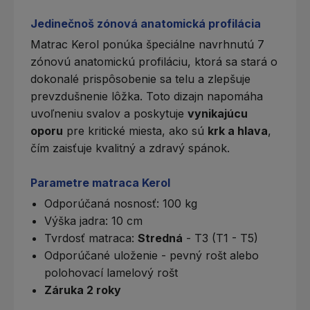
Jedinečnoš zónová anatomická profilácia
Matrac Kerol ponúka špeciálne navrhnutú
7
zónovú anatomickú profiláciu
, ktorá sa stará o
dokonalé prispôsobenie sa telu a zlepšuje
prevzdušnenie lôžka. Toto dizajn napomáha
uvoľneniu svalov a poskytuje
vynikajúcu
oporu
pre kritické miesta, ako sú
krk a hlava
,
čím zaisťuje kvalitný a zdravý spánok.
Parametre matraca Kerol
Odporúčaná nosnosť: 100 kg
Výška jadra: 10 cm
Tvrdosť matraca
:
Stredná
- T3 (T1 - T5)
Odporúčané uloženie -
pevný rošt
alebo
polohovací lamelový rošt
Záruka 2 roky