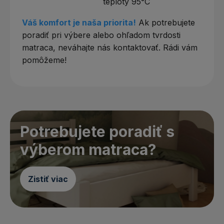
teploty 95°C
Váš komfort je naša priorita!
Ak potrebujete
poradiť pri výbere alebo ohľadom tvrdosti
matraca, neváhajte nás kontaktovať. Rádi vám
pomôžeme!
Potrebujete poradiť s
výberom matraca?
Zistiť viac