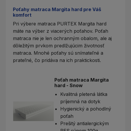
Poťahy matraca Margita hard pre Váš
komfort
Pri výbere matraca PURTEX Margita hard
máte na výber z viacerých
poťahov
. Poťah
matraca nie je len ochranným obalom, ale aj
dôležitým prvkom predlžujúcim životnosť
matraca. Mnohé poťahy sú snímateľné a
prateľné, čo pridáva na ich praktickosti.
Poťah matraca Margita
hard - Snow
Kvalitná pletená látka
príjemná na dotyk
Hygienický a pohodlný
poťah
Prešitý antialergickým
PES rúnom 100g