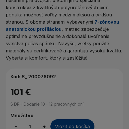
riešením pre dvojice, pričom jeho špeciálna
konštrukcia z kvalitných polyuretánových pien
ponúka možnosť voľby medzi mäkšou a tvrdšou
stranou. S oboma stranami vybavenými
7-zónovou
anatomickou profiláciou
, matrac zabezpečuje
optimálne prevzdušnenie a dokonalé uvoľnenie
svalstva počas spánku. Navyše, všetky použité
materiály sú certifikované a garantujú vysokú kvalitu.
Vyberte si komfort, ktorý si zaslúžite!
Kód:
S_ 200076092
101 €
S DPH
Dodanie 10 - 12 pracovných dní
Množstvo
-
+
Vložiť do košíka