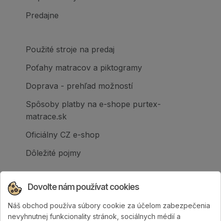
Predajne
Použité stroje na predaj
Poťahy matracov a piktogramy
Doprava - prehľad možností
Spôsoby platby na e-shope purtex-
matrace.sk
Oficiálny CZ e-shop
Dôležité pojmy
Dovolte nám používat cookies
Náš obchod používa súbory cookie za účelom zabezpečenia
Spoločnosť PURTEX s.r.o., založená v roku
nevyhnutnej funkcionality stránok, sociálnych médií a