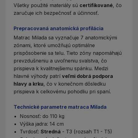
Všetky použité materiály sú
certifikované
, čo
zaručuje ich bezpečnosť a účinnosť.
Prepracovaná anatomická profilácia
Matrac Milada sa vyznačuje
7 anatomickými
zónami
, ktoré umožňujú optimálne
prispôsobenie sa telu. Tieto zóny napomáhajú
prevzdušneniu a uvoľneniu svalstva, čo
prispieva k kvalitnejšiemu spánku. Medzi
hlavné výhody patrí
veľmi dobrá podpora
hlavy a krku
, čo v konečnom dôsledku
prispieva k celkovému pohodliu pri spaní.
Technické parametre matraca Milada
Nosnosť: do 110 kg
Výška jadra: 14 cm
Tvrdosť
:
Stredná
- T3 (rozsah T1 - T5)