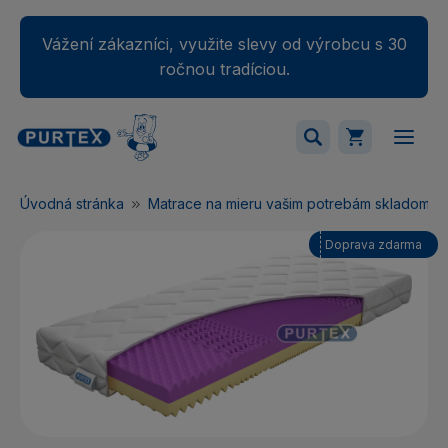
Vážení zákazníci, využite slevy od výrobcu s 30
ročnou tradíciou.
Váš nákupný košík je momentálne prázdny.
Úvodná stránka
Matrace na mieru vašim potrebám skladom
Pridajte produkty do košíka.
Doprava zdarma