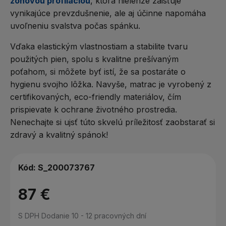
zónovou profiláciou
, ktorá nielenže zaisťuje
vynikajúce prevzdušnenie, ale aj účinne napomáha
uvoľneniu svalstva počas spánku.
Vďaka elastickým vlastnostiam a stabilite tvaru
použitých pien, spolu s kvalitne prešívaným
poťahom, si môžete byť istí, že sa postaráte o
hygienu svojho lôžka. Navyše, matrac je vyrobený z
certifikovaných, eco-friendly materiálov, čím
prispievate k ochrane životného prostredia.
Nenechajte si ujsť túto skvelú príležitosť zaobstarať si
zdravý a kvalitný spánok!
Kód:
S_200073767
87 €
S DPH
Dodanie 10 - 12 pracovných dní