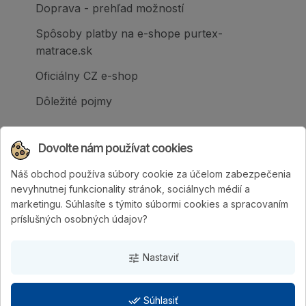
Doprava - prehľad možností
Spôsoby platby na e-shope purtex-
matrace.sk
Oficiálny CZ e-shop
Dôležité pojmy
Dovolte nám používat cookies
Náš obchod používa súbory cookie za účelom zabezpečenia
Spoločnosť PURTEX s.r.o., založená v roku
nevyhnutnej funkcionality stránok, sociálnych médií a
1995, je popredným slovenským výrobcom
marketingu. Súhlasíte s týmito súbormi cookies a spracovaním
postelí a klinicky hodnotených matracov.
príslušných osobných údajov?
Nastaviť
tune
done_all
Súhlasiť