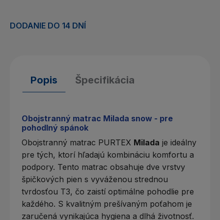
DODANIE DO 14 DNÍ
Popis
Špecifikácia
Obojstranný matrac Milada snow - pre
pohodlný spánok
Obojstranný
matrac PURTEX
Milada
je ideálny
pre tých, ktorí hľadajú kombináciu komfortu a
podpory. Tento matrac obsahuje dve vrstvy
špičkových pien s vyváženou strednou
tvrdosťou T3, čo zaistí optimálne pohodlie pre
každého. S kvalitným prešívaným poťahom je
zaručená vynikajúca hygiena a dlhá životnosť.