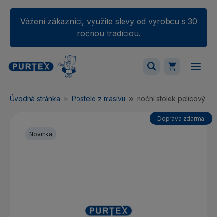
Vážení zákazníci, využite slevy od výrobcu s 30
ročnou tradíciou.
Váš nákupný košík je momentálne prázdny.
Úvodná stránka
Postele z masívu
noční stolek policový OB
Pridajte produkty do košíka.
Doprava zdarma
Novinka