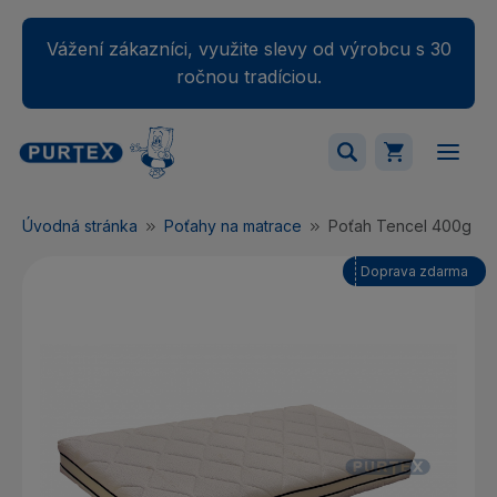
Vážení zákazníci, využite slevy od výrobcu s 30
ročnou tradíciou.
Váš nákupný košík je momentálne prázdny.
Úvodná stránka
Poťahy na matrace
Poťah Tencel 400g + 
Pridajte produkty do košíka.
Doprava zdarma