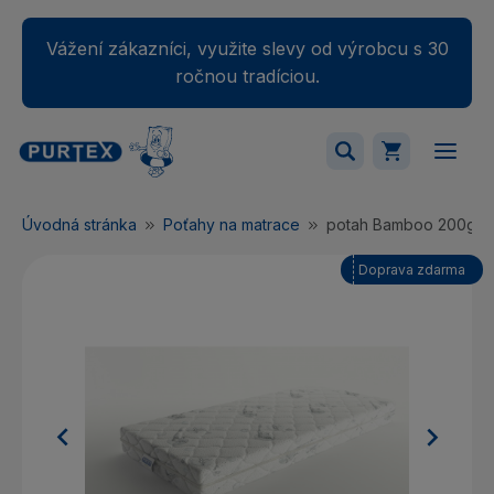
Vážení zákazníci, využite slevy od výrobcu s 30
ročnou tradíciou.
Váš nákupný košík je momentálne prázdny.
Úvodná stránka
Poťahy na matrace
potah Bamboo 200g
Pridajte produkty do košíka.
Doprava zdarma

