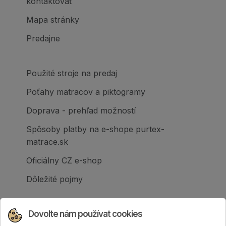
kontaktovať
Mapa stránky
Predajne
Použité stroje na predaj
Poťahy matracov a piktogramy
Doprava - prehľad možností
Spôsoby platby na e-shope purtex-
matrace.sk
Oficiálny CZ e-shop
Dôležité pojmy
Dovolte nám používat cookies