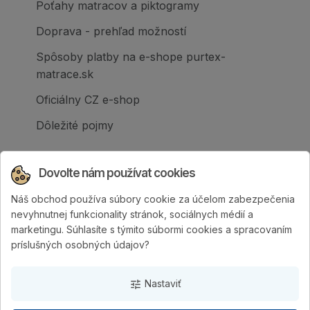
Poťahy matracov a piktogramy
Doprava - prehľad možností
Spôsoby platby na e-shope purtex-
matrace.sk
Oficiálny CZ e-shop
Dôležité pojmy
Dovolte nám používat cookies
Náš obchod používa súbory cookie za účelom zabezpečenia
Spoločnosť PURTEX s.r.o., založená v roku
nevyhnutnej funkcionality stránok, sociálnych médií a
1995, je popredným slovenským výrobcom
marketingu. Súhlasíte s týmito súbormi cookies a spracovaním
postelí a klinicky hodnotených matracov.
príslušných osobných údajov?
Nastaviť
tune