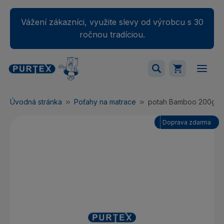
Vážení zákazníci, využite slevy od výrobcu s 30
ročnou tradíciou.
Váš nákupný košík je momentálne prázdny.
Úvodná stránka
Poťahy na matrace
potah Bamboo 200g +
Pridajte produkty do košíka.
Doprava zdarma