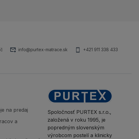
íč
info@purtex-matrace.sk
+421 911 338 433
je na predaj
Spoločnosť PURTEX s.r.o.,
založená v roku 1995, je
racov a
popredným slovenským
výrobcom postelí a klinicky