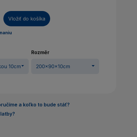
áte účet? Vytvorte si ho
rihlásiť sa
Vložiť do košíka
dnaniu
Rozměr
ručíme a koľko to bude stáť?
latby?