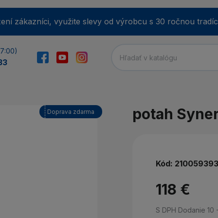
ení zákazníci, využite slevy od výrobcu s 30 ročnou tradíc
17:00)
33
E-m
potah Syne
Doprava zdarma
He
Kód:
21005939
118 €
Min
Zab
S DPH
Dodanie 10 