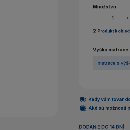
Nem
Množstvo
P
-
+
Produkt k obje
Výška matrace
Kedy vám tovar do
Aké sú možnosti p
DODANIE DO 14 DNÍ