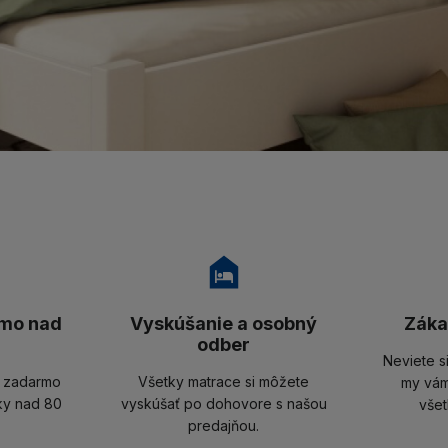
mo nad
Vyskúšanie a osobný
Záka
odber
Neviete s
u zadarmo
Všetky matrace si môžete
my vám
ky nad 80
vyskúšať po dohovore s našou
všet
predajňou.