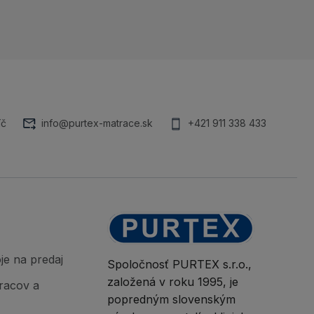
íč
info@purtex-matrace.sk
+421 911 338 433
je na predaj
Spoločnosť PURTEX s.r.o.,
založená v roku 1995, je
racov a
popredným slovenským