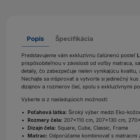
Popis
Špecifikácia
Predstavujeme vám exkluzívnu čalúnenú posteľ
prispôsobiteľnou v závislosti od voľby matraca, s
detaily, čo zabezpečuje nielen vynikajúcu kvalitu, 
Nechajte sa inšpirovať a vytvorte si jedinečný k
dizajnov a rozmerov čiel, spolu s exkluzívnymi p
Vyberte si z nasledujúcich možností:
Poťahová látka:
Široký výber medzi Eko-kožou 
Rozmery čela:
207x110 cm, 207x130 cm, 270x
Dizajn čela:
Square, Cube, Classic, Frame
Matrac:
Odporúčame kombinovať s matracmi z 