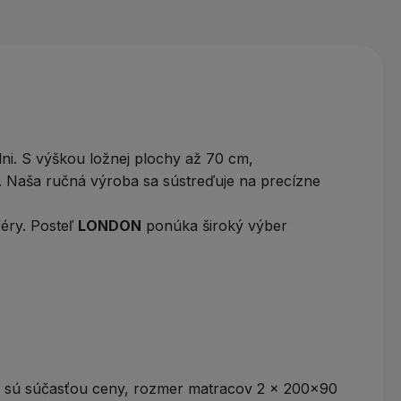
álni. S výškou ložnej plochy až 70 cm,
.
Naša ručná výroba sa sústreďuje na precízne
féry. Posteľ
LONDON
ponúka široký výber
e sú súčasťou ceny, rozmer matracov 2 x 200x90