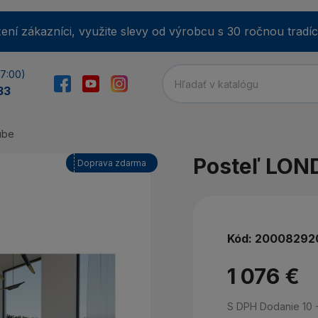
ení zákazníci, využite slevy od výrobcu s 30 ročnou tradíc
17:00)
33
ube
E-m
Posteľ LO
Doprava zdarma
He
Kód:
20008292
1 076 €
Min
Zab
S DPH
Dodanie 10 