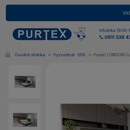
Váž
Infolinka (9:00-
0911 338 4
Úvodná stránka
Vyzvednuti -200
Posteľ LONDON C