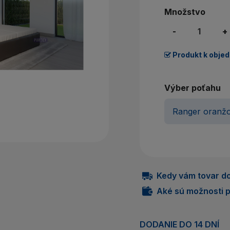
Nem
Množstvo
P
-
+
Produkt k obje
Výber poťahu
Kedy vám tovar do
Aké sú možnosti p
DODANIE DO 14 DNÍ