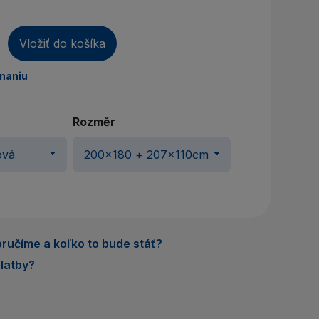
áte účet? Vytvorte si ho
rihlásiť sa
Vložiť do košíka
dnaniu
Rozměr
ručíme a koľko to bude stáť?
latby?