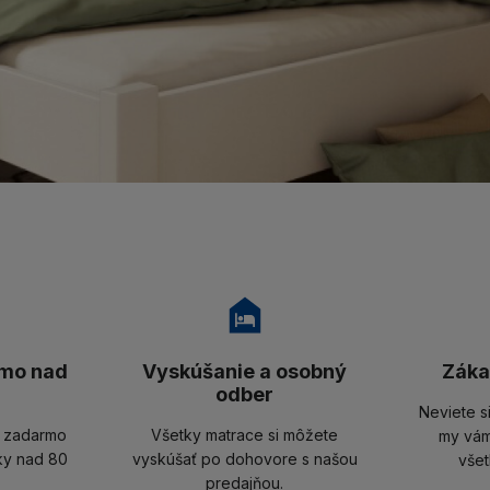
mo nad
Vyskúšanie a osobný
Záka
odber
Neviete s
u zadarmo
Všetky matrace si môžete
my vám
ky nad 80
vyskúšať po dohovore s našou
všet
predajňou.