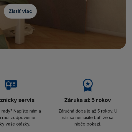
Zistiť viac
znícky servis
Záruka až 5 rokov
i rady? Napíšte nám a
Záručná doba je až 5 rokov. U
 radi zodpovieme
nás sa nemusíte báť, že sa
ky vaše otázky.
niečo pokazí.