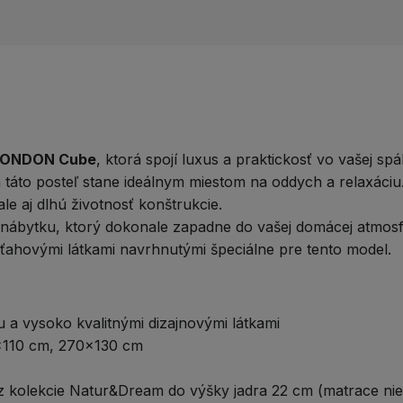
LONDON Cube
, ktorá spojí luxus a praktickosť vo vašej sp
a táto posteľ stane ideálnym miestom na oddych a relaxáciu
ale aj dlhú životnosť konštrukcie.
us nábytku, ktorý dokonale zapadne do vašej domácej atmos
oťahovými látkami navrhnutými špeciálne pre tento model.
a vysoko kvalitnými dizajnovými látkami
110 cm, 270x130 cm
kolekcie Natur&Dream do výšky jadra 22 cm (matrace ni