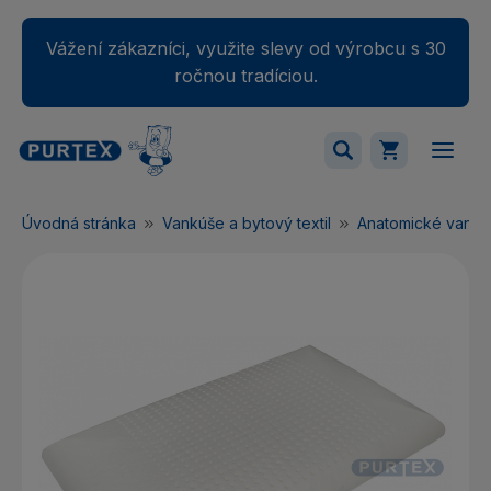
Vážení zákazníci, využite slevy od výrobcu s 30
ročnou tradíciou.
Váš nákupný košík je momentálne prázdny.
Úvodná stránka
Vankúše a bytový textil
Anatomické vankú
Pridajte produkty do košíka.