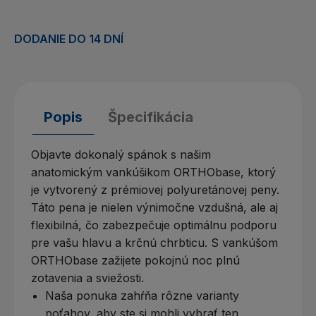
DODANIE DO 14 DNÍ
Popis
Špecifikácia
Objavte dokonalý spánok s našim
anatomickým vankúšikom ORTHObase, ktorý
je vytvorený z prémiovej polyuretánovej peny.
Táto pena je nielen výnimočne vzdušná, ale aj
flexibilná, čo zabezpečuje optimálnu podporu
pre vašu hlavu a krčnú chrbticu. S vankúšom
ORTHObase zažijete pokojnú noc plnú
zotavenia a sviežosti.
Naša ponuka zahŕňa rôzne varianty
poťahov, aby ste si mohli vybrať ten