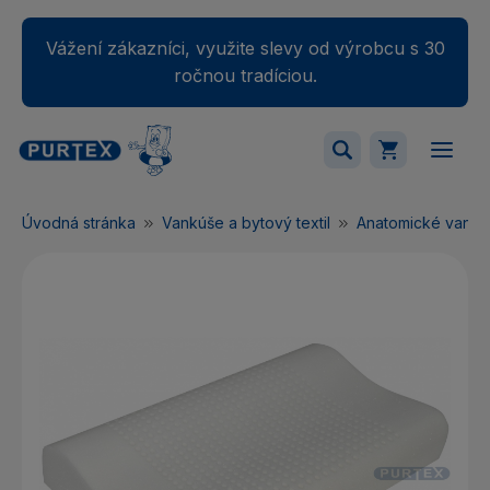
Vážení zákazníci, využite slevy od výrobcu s 30
ročnou tradíciou.
Váš nákupný košík je momentálne prázdny.
Úvodná stránka
Vankúše a bytový textil
Anatomické vankú
Pridajte produkty do košíka.