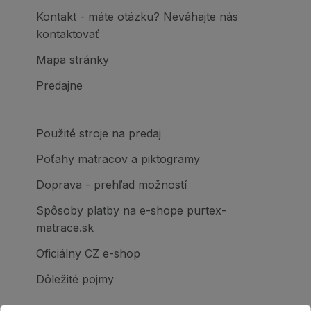
Kontakt - máte otázku? Neváhajte nás
kontaktovať
Mapa stránky
Predajne
Použité stroje na predaj
Poťahy matracov a piktogramy
Doprava - prehľad možností
Spôsoby platby na e-shope purtex-
matrace.sk
Oficiálny CZ e-shop
Dôležité pojmy