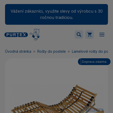
Vážení zákazníci, využite slevy od výrobcu s 30
ročnou tradíciou.
Váš nákupný košík je momentálne prázdny.
Úvodná stránka
Rošty do postele
Lamelové rošty do poste
Pridajte produkty do košíka.
Doprava zdarma