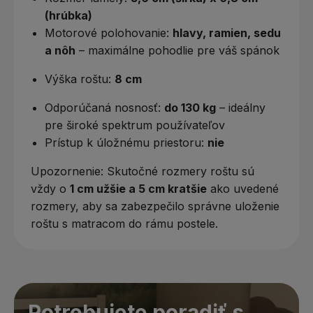
(hrúbka)
Motorové polohovanie:
hlavy, ramien, sedu
a nôh
– maximálne pohodlie pre váš spánok
Výška roštu:
8 cm
Odporúčaná nosnosť:
do 130 kg
– ideálny
pre široké spektrum používateľov
Prístup k úložnému priestoru:
nie
Upozornenie: Skutočné rozmery roštu sú
vždy o
1 cm užšie a 5 cm kratšie
ako uvedené
rozmery, aby sa zabezpečilo správne uloženie
roštu s matracom do rámu postele.
Potrebujete poradiť s