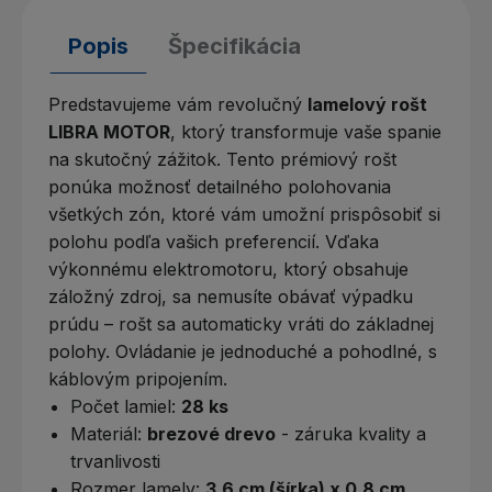
Popis
Špecifikácia
Predstavujeme vám revolučný
lamelový rošt
LIBRA MOTOR
, ktorý transformuje vaše spanie
na skutočný zážitok. Tento prémiový rošt
ponúka možnosť detailného polohovania
všetkých zón, ktoré vám umožní prispôsobiť si
polohu podľa vašich preferencií. Vďaka
výkonnému elektromotoru, ktorý obsahuje
záložný zdroj, sa nemusíte obávať výpadku
prúdu – rošt sa automaticky vráti do základnej
polohy. Ovládanie je jednoduché a pohodlné, s
káblovým pripojením.
Počet lamiel:
28 ks
Materiál:
brezové drevo
- záruka kvality a
trvanlivosti
Rozmer lamely:
3,6 cm (šírka) x 0,8 cm