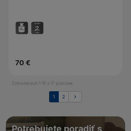
70 €
Zobrazených 1-15 z 17 položiek
Ďalej
1
2

Potrebujete poradiť s