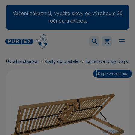
Vážení zákazníci, využite slevy od výrobcu s 30
ročnou tradíciou.
Váš nákupný košík je momentálne prázdny.
Úvodná stránka
Rošty do postele
Lamelové rošty do poste
Pridajte produkty do košíka.
Doprava zdarma