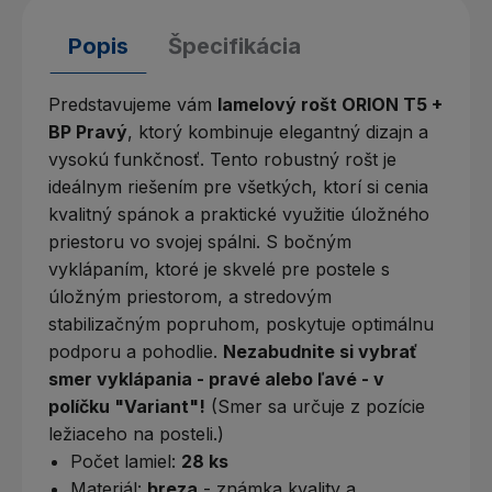
Popis
Špecifikácia
Predstavujeme vám
lamelový rošt ORION T5 +
BP Pravý
, ktorý kombinuje elegantný dizajn a
vysokú funkčnosť. Tento robustný rošt je
ideálnym riešením pre všetkých, ktorí si cenia
kvalitný spánok a praktické využitie úložného
priestoru vo svojej spálni. S bočným
vyklápaním, ktoré je skvelé pre postele s
úložným priestorom, a stredovým
stabilizačným popruhom, poskytuje optimálnu
podporu a pohodlie.
Nezabudnite si vybrať
smer vyklápania - pravé alebo ľavé - v
políčku "Variant"!
(Smer sa určuje z pozície
ležiaceho na posteli.)
Počet lamiel:
28 ks
Materiál:
breza
- známka kvality a