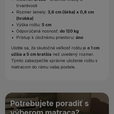
trvanlivosti
Rozmer lamely:
3,6 cm (šírka) x 0,8 cm
(hrúbka)
Výška roštu:
5 cm
Odporúčaná nosnosť:
do 120 kg
Prístup k úložnému priestoru:
áno
Uistite sa, že skutočná veľkosť roštu je
o 1 cm
užšia a 5 cm kratšia
než uvedený rozmer.
Týmto zabezpečíte správne uloženie roštu s
matracom do rámu vašej postele.
Potrebujete poradiť s
výberom matraca?