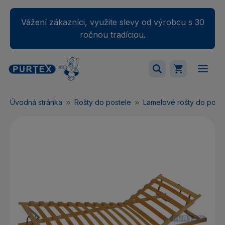
Vážení zákazníci, využite slevy od výrobcu s 30
ročnou tradíciou.
Váš nákupný košík je momentálne prázdny.
Úvodná stránka
Rošty do postele
Lamelové rošty do poste
Pridajte produkty do košíka.