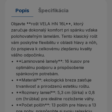
Popis
Špecifikácia
Objavte **rošt VELA HN 16L**, ktorý
zaručuje dokonalý komfort pri spánku vďaka
polohovateľným lamelám. Tento klasický rošt
vám poskytne flexibilitu v oblasti hlavy a nôh,
čo prispieva k celkovému zlepšeniu kvality
vášho odpočinku.
**Laminované lamely**: 16 kusov pre
optimálnu podporu a prispôsobenie
spánkovým potrebám.
**Materiál**: ekologická breza zaisťuje
trvanlivosť a prirodzenú estetiku roštu.
**Rozmery lamiel**: 5,3 cm (šírka) x 0,8
cm (hrúbka) pre ideálne rozloženie váhy.
**Počet polôh**: 13 polôh pre hlavu a 13
pre nohy, prispôsobte si svoju relaxáciu