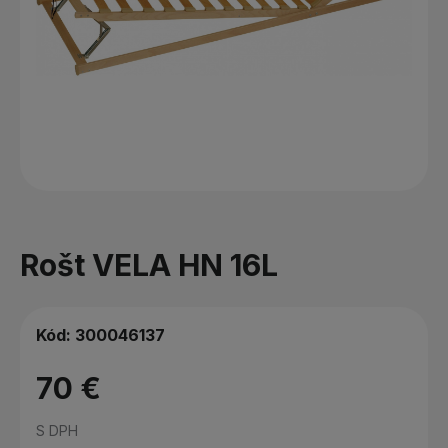
Rošt VELA HN 16L
Kód:
300046137
70 €
S DPH