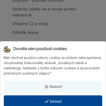
Doprava - prehľad možností
Spôsoby platby na e-shope purtex-
matrace.sk
Oficiálny CZ e-shop
Dôležité pojmy
Dovolte nám používat cookies
Náš obchod používa súbory cookie za účelom zabezpečenia
Spoločnosť PURTEX s.r.o., založená v roku
nevyhnutnej funkcionality stránok, sociálnych médií a
1995, je popredným slovenským výrobcom
marketingu. Súhlasíte s týmito súbormi cookies a spracovaním
postelí a klinicky hodnotených matracov.
príslušných osobných údajov?
Nastaviť
tune
done_all
Súhlasiť
PURTEX s.r.o.
| Vytvorila digitálna agentúra
4WORKS