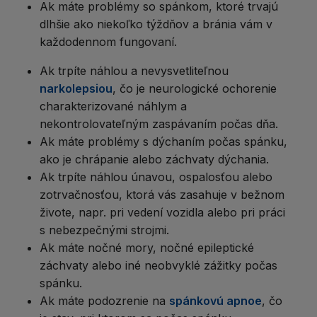
Ak máte problémy so spánkom, ktoré trvajú
dlhšie ako niekoľko týždňov a bránia vám v
každodennom fungovaní.
Ak trpíte náhlou a nevysvetliteľnou
narkolepsiou
, čo je neurologické ochorenie
charakterizované náhlym a
nekontrolovateľným zaspávaním počas dňa.
Ak máte problémy s dýchaním počas spánku,
ako je chrápanie alebo záchvaty dýchania.
Ak trpíte náhlou únavou, ospalosťou alebo
zotrvačnosťou, ktorá vás zasahuje v bežnom
živote, napr. pri vedení vozidla alebo pri práci
s nebezpečnými strojmi.
Ak máte nočné mory, nočné epileptické
záchvaty alebo iné neobvyklé zážitky počas
spánku.
Ak máte podozrenie na
spánkovú apnoe
, čo