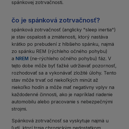
spánkovej zotrvačnosti.
čo je spánková zotrvačnosť?
spánková zotrvačnosť (anglicky "sleep inertia")
je stav ospalosti a zmätenosti, ktorý nastáva
krátko po prebudení z hlbšieho spánku, najmä
zo spánku REM (rýchleho očného pohybu)
a
NREM
(ne-rýchleho očného pohybu) fáz. V
tejto dobe môže byť ťažké udržiavať pozornosť,
rozhodovať sa a vykonávať zložité úlohy. Tento
stav môže trvať od niekoľkých minút až
niekoľko hodín a môže mať negatívny vplyv na
každodenné činnosti, ako je napríklad riadenie
automobilu alebo pracovanie s nebezpečnými
strojmi.
Spánková zotrvačnosť sa vyskytuje najmä u
ľudí, ktorí trpia chronickým nedostatkom