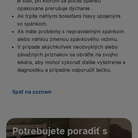
je stav, pri ktorom sa počas spánku
opakovane prerušuje dýchanie .
Ak trpíte náhlymi bolesťami hlavy spojenými
so spánkom.
Ak máte problémy s nepravidelným spánkom
alebo náhlou zmenou spánkového režimu.
V prípade akýchkoľvek neobvyklých alebo
závažných príznakov sa obráťte na svojho
lekára, aby mohol vykonať ďalšie vyšetrenia a
diagnostiku a prípadne odporučiť liečbu.
Späť na zoznam
Potrebujete poradiť s