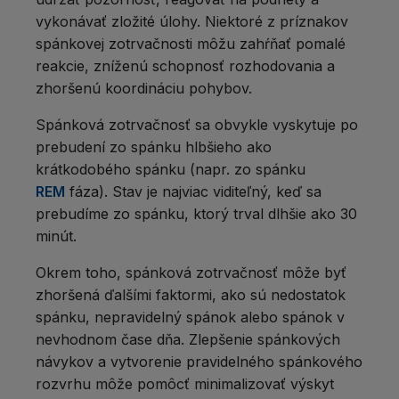
vykonávať zložité úlohy. Niektoré z príznakov
spánkovej zotrvačnosti môžu zahŕňať pomalé
reakcie, zníženú schopnosť rozhodovania a
zhoršenú koordináciu pohybov.
Spánková zotrvačnosť sa obvykle vyskytuje po
prebudení zo spánku hlbšieho ako
krátkodobého spánku (napr. zo spánku
REM
fáza). Stav je najviac viditeľný, keď sa
prebudíme zo spánku, ktorý trval dlhšie ako 30
minút.
Okrem toho, spánková zotrvačnosť môže byť
zhoršená ďalšími faktormi, ako sú nedostatok
spánku, nepravidelný spánok alebo spánok v
nevhodnom čase dňa. Zlepšenie spánkových
návykov a vytvorenie pravidelného spánkového
rozvrhu môže pomôcť minimalizovať výskyt