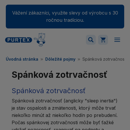
Vážení zákazníci, využite slevy od výrobcu s 30
ročnou tradíciou.
Váš nákupný košík je momentálne prázdny.
Úvodná stránka
Dôležité pojmy
Spánková zotrvačnosť
Pridajte produkty do košíka.
Spánková zotrvačnosť
Spánková zotrvačnosť
Spánková zotrvačnosť (anglicky "sleep inertia")
je stav ospalosti a zmätenosti, ktorý môže trvať
niekoľko minút až niekoľko hodín po prebudení.
Počas spánkovej zotrvačnosti môže byť ťažké
udržať pozornosť, reagovať na podnety a