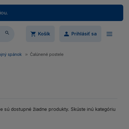
iou.

Košík
Prihlásiť sa
ojný spánok
Čalúnené postele
ail
Váš nákupný košík je momentálne prázdny.
Pridajte produkty do košíka.
slo
Ukázať
ie sú dostupné žiadne produkty. Skúste inú kategóriu
imálne 5 znakov
udli ste svoje heslo?