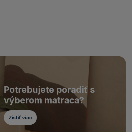
Potrebujete poradiť s
výberom matraca?
Zistiť viac