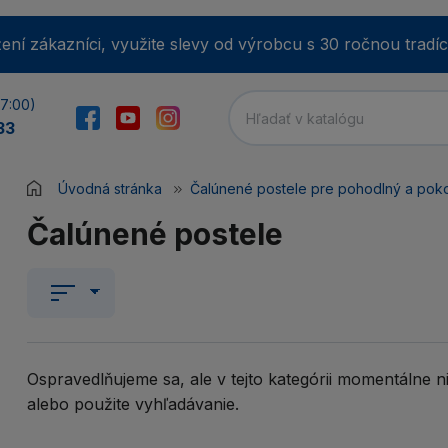
ení zákazníci, využite slevy od výrobcu s 30 ročnou tradíc
17:00)
33
Úvodná stránka
Čalúnené postele pre pohodlný a pok
E-m
Čalúnené postele
He
Ospravedlňujeme sa, ale v tejto kategórii momentálne n
Min
alebo použite vyhľadávanie.
Zab