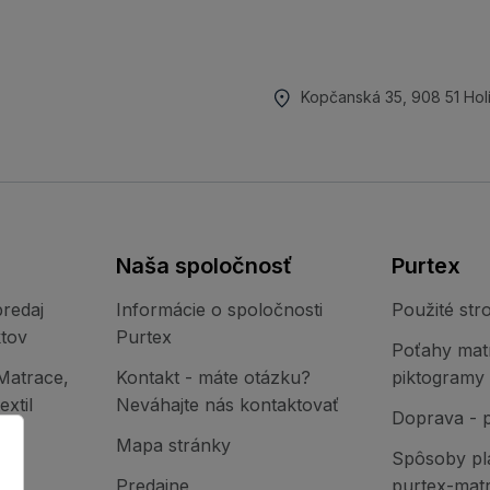
Kopčanská 35, 908 51 Hol
Naša spoločnosť
Purtex
redaj
Informácie o spoločnosti
Použité stro
tov
Purtex
Poťahy mat
Matrace,
Kontakt - máte otázku?
piktogramy
xtil
Neváhajte nás kontaktovať
Doprava - 
Mapa stránky
Spôsoby pl
Predajne
purtex-mat