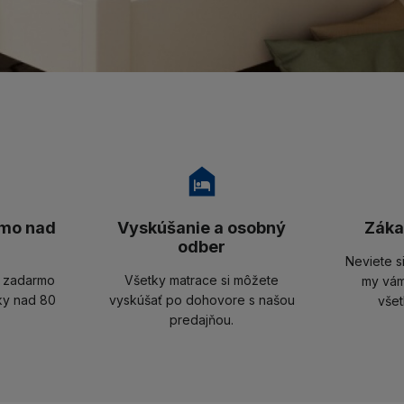
mo nad
Vyskúšanie a osobný
Záka
odber
Neviete s
u zadarmo
Všetky matrace si môžete
my vám
ky nad 80
vyskúšať po dohovore s našou
všet
predajňou.