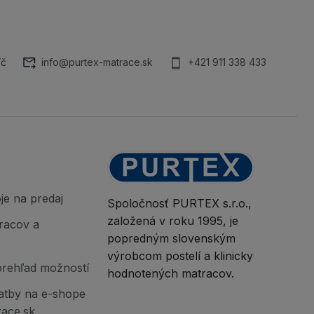
íč
info@purtex-matrace.sk
+421 911 338 433
je na predaj
Spoločnosť PURTEX s.r.o.,
založená v roku 1995, je
racov a
popredným slovenským
výrobcom postelí a klinicky
prehľad možností
hodnotených matracov.
atby na e-shope
race.sk