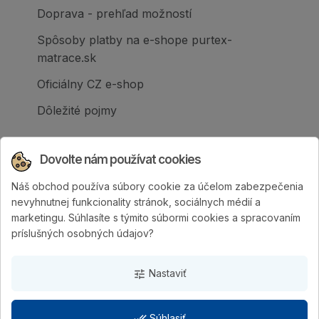
Doprava - prehľad možností
Spôsoby platby na e-shope purtex-
matrace.sk
Oficiálny CZ e-shop
Dôležité pojmy
Dovolte nám používat cookies
Náš obchod používa súbory cookie za účelom zabezpečenia
Spoločnosť PURTEX s.r.o., založená v roku
nevyhnutnej funkcionality stránok, sociálnych médií a
1995, je popredným slovenským výrobcom
marketingu. Súhlasíte s týmito súbormi cookies a spracovaním
postelí a klinicky hodnotených matracov.
príslušných osobných údajov?
Nastaviť
tune
done_all
Súhlasiť