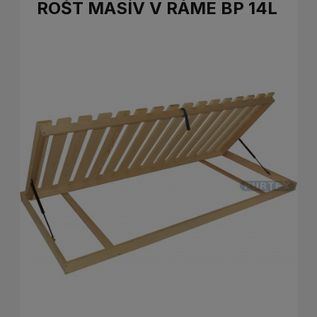
ROŠT MASÍV V RÁME BP 14L