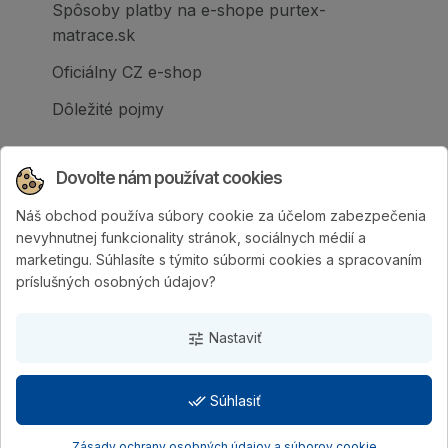
Spôsoby platby na e-shope purtex-
matrace.sk
Oficiálny CZ e-shop
Dôležité pojmy
Dovolte nám používat cookies
Náš obchod používa súbory cookie za účelom zabezpečenia
Spoločnosť PURTEX s.r.o., založená v roku
nevyhnutnej funkcionality stránok, sociálnych médií a
1995, je popredným slovenským výrobcom
marketingu. Súhlasíte s týmito súbormi cookies a spracovaním
postelí a klinicky hodnotených matracov.
príslušných osobných údajov?
Nastaviť
tune
done_all
Súhlasiť
PURTEX s.r.o.
| Vytvorila digitálna agentúra
4WORKS
Solutions
Zásady ochrany osobných údajov a súborov cookie