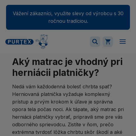
Vážení zákazníci, využite slevy od výrobcu s 30
ročnou tradíciou.
Aký matrac je vhodný pri
Váš nákupný košík je momentálne prázdny.
Pridajte produkty do košíka.
herniácii platničky?
Nedá vám každodenná bolesť chrbta spať?
Herniovaná platnička vyžaduje komplexný
prístup a prvým krokom k úľave je správna
opora tela počas noci. Ak tápate, aký matrac pri
herniácii platničky vybrať, pripravili sme pre vás
odborného sprievodcu. Zistíte v ňom, prečo
extrémna tvrdosť lôžka chrbtu skôr škodí a aké