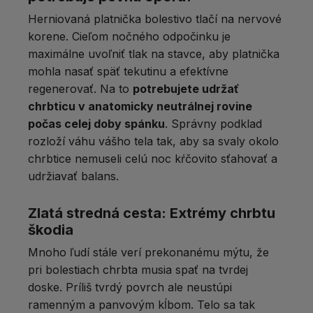
Herniovaná platnička bolestivo tlačí na nervové
korene. Cieľom nočného odpočinku je
maximálne uvoľniť tlak na stavce, aby platnička
mohla nasať späť tekutinu a efektívne
regenerovať. Na to
potrebujete udržať
chrbticu v anatomicky neutrálnej rovine
počas celej doby spánku
. Správny podklad
rozloží váhu vášho tela tak, aby sa svaly okolo
chrbtice nemuseli celú noc kŕčovito sťahovať a
udržiavať balans.
Zlatá stredná cesta: Extrémy chrbtu
škodia
Mnoho ľudí stále verí prekonanému mýtu, že
pri bolestiach chrbta musia spať na tvrdej
doske. Príliš tvrdý povrch ale neustúpi
ramenným a panvovým kĺbom. Telo sa tak