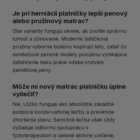
Je pri herniácii platničky lepší penový
alebo pružinový matrac?
Obe varianty fungujú skvele, ak zvolíte správnu
tuhosť a zónovanie. Moderné taštičkové
pružiny výborne bodovo kopírujú telo, zatiaľ čo
sendvičové penové modely ponúknu vynikajúce
odľahčenie tlaku práve vďaka vrstvám
pamäťovej peny.
Môže mi nový matrac platničku úplne
vyliečiť?
Nie. Lôžko funguje ako absolútne zásadná
podpora konzervatívnej liečby a prevencie
zhoršenia stavu. Samotná liečba však vždy
vyžaduje odbornú spoluprácu s
fyzioterapeutom a cielené aktívne cvičenie.