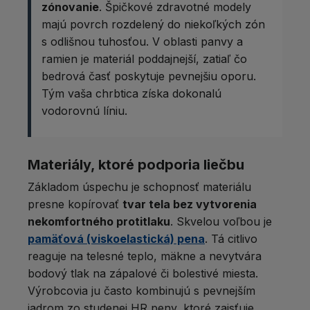
zónovanie
. Špičkové zdravotné modely
majú povrch rozdelený do niekoľkých zón
s odlišnou tuhosťou. V oblasti panvy a
ramien je materiál poddajnejší, zatiaľ čo
bedrová časť poskytuje pevnejšiu oporu.
Tým vaša chrbtica získa dokonalú
vodorovnú líniu.
Materiály, ktoré podporia liečbu
Základom úspechu je schopnosť materiálu
presne kopírovať
tvar tela bez vytvorenia
nekomfortného protitlaku
. Skvelou voľbou je
pamäťová (viskoelastická) pena
. Tá citlivo
reaguje na telesné teplo, mäkne a nevytvára
bodový tlak na zápalové či bolestivé miesta.
Výrobcovia ju často kombinujú s pevnejším
jadrom zo studenej HR peny, ktoré zaisťuje