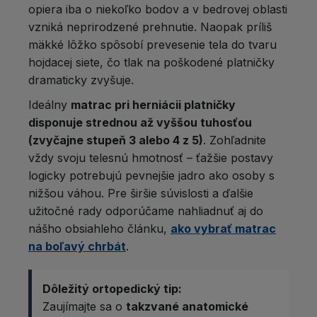
opiera iba o niekoľko bodov a v bedrovej oblasti
vzniká neprirodzené prehnutie. Naopak príliš
mäkké lôžko spôsobí prevesenie tela do tvaru
hojdacej siete, čo tlak na poškodené platničky
dramaticky zvyšuje.
Ideálny
matrac pri herniácii platničky
disponuje strednou až vyššou tuhosťou
(zvyčajne stupeň 3 alebo 4 z 5)
. Zohľadnite
vždy svoju telesnú hmotnosť – ťažšie postavy
logicky potrebujú pevnejšie jadro ako osoby s
nižšou váhou. Pre širšie súvislosti a ďalšie
užitočné rady odporúčame nahliadnuť aj do
nášho obsiahleho článku,
ako vybrať matrac
na boľavý chrbát
.
Dôležitý ortopedický tip:
Zaujímajte sa o
takzvané anatomické